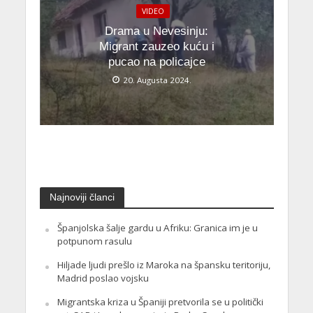
VIDEO
Drama u Nevesinju:
Migrant zauzeo kuću i
pucao na policajce
20. Augusta 2024.
Najnoviji članci
Španjolska šalje gardu u Afriku: Granica im je u
potpunom rasulu
Hiljade ljudi prešlo iz Maroka na špansku teritoriju,
Madrid poslao vojsku
Migrantska kriza u Španiji pretvorila se u politički