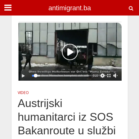
antimigrant.ba
VIDEO
Austrijski
humanitarci iz SOS
Bakanroute u službi