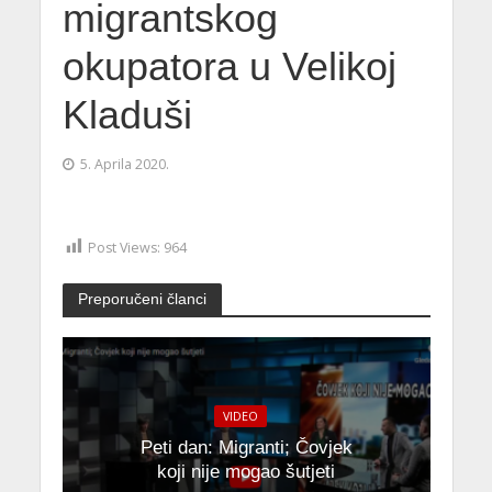
migrantskog
okupatora u Velikoj
Kladuši
5. Aprila 2020.
Post Views:
964
Preporučeni članci
VIDEO
Peti dan: Migranti; Čovjek
koji nije mogao šutjeti