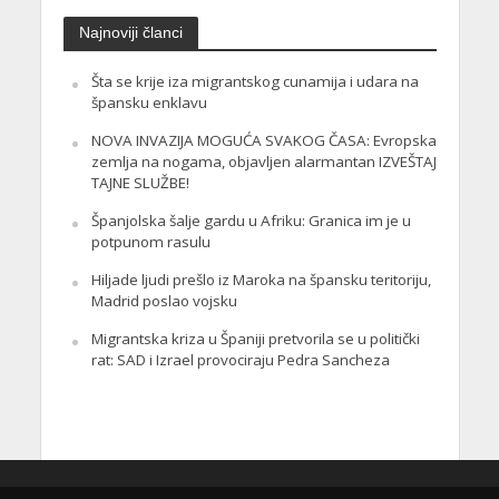
Najnoviji članci
Šta se krije iza migrantskog cunamija i udara na
špansku enklavu
NOVA INVAZIJA MOGUĆA SVAKOG ČASA: Evropska
zemlja na nogama, objavljen alarmantan IZVEŠTAJ
TAJNE SLUŽBE!
Španjolska šalje gardu u Afriku: Granica im je u
potpunom rasulu
Hiljade ljudi prešlo iz Maroka na špansku teritoriju,
Madrid poslao vojsku
Migrantska kriza u Španiji pretvorila se u politički
rat: SAD i Izrael provociraju Pedra Sancheza