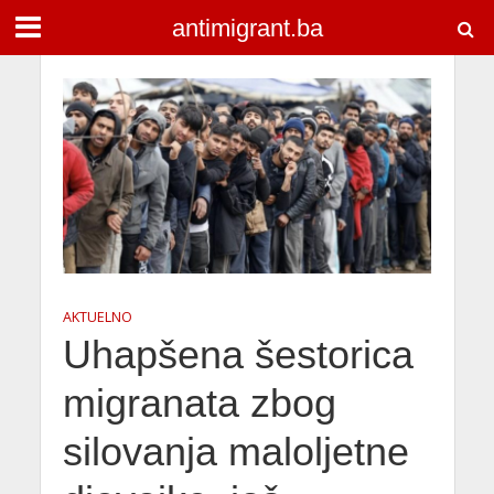
antimigrant.ba
AKTUELNO
Uhapšena šestorica
migranata zbog
silovanja maloljetne