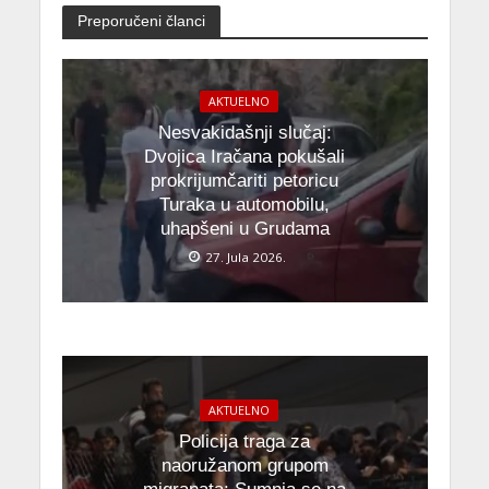
Preporučeni članci
AKTUELNO
Nesvakidašnji slučaj:
Dvojica Iračana pokušali
prokrijumčariti petoricu
Turaka u automobilu,
uhapšeni u Grudama
27. Jula 2026.
AKTUELNO
Policija traga za
naoružanom grupom