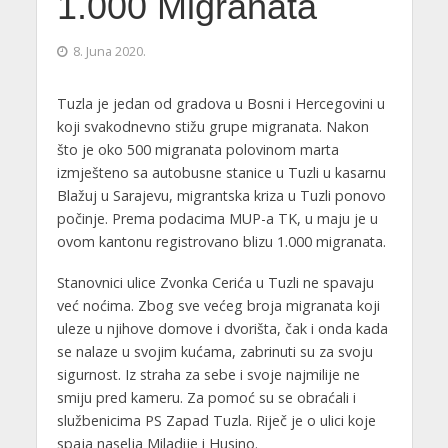
1.000 Migranata
8. Juna 2020.
Tuzla je jedan od gradova u Bosni i Hercegovini u
koji svakodnevno stižu grupe migranata. Nakon
što je oko 500 migranata polovinom marta
izmješteno sa autobusne stanice u Tuzli u kasarnu
Blažuj u Sarajevu, migrantska kriza u Tuzli ponovo
počinje. Prema podacima MUP-a TK, u maju je u
ovom kantonu registrovano blizu 1.000 migranata.
Stanovnici ulice Zvonka Cerića u Tuzli ne spavaju
već noćima. Zbog sve većeg broja migranata koji
uleze u njihove domove i dvorišta, čak i onda kada
se nalaze u svojim kućama, zabrinuti su za svoju
sigurnost. Iz straha za sebe i svoje najmilije ne
smiju pred kameru. Za pomoć su se obraćali i
službenicima PS Zapad Tuzla. Riječ je o ulici koje
spaja naselja Miladije i Husino.