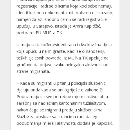
registracije. Radi se o licima koja kod sebe nemaju
identifikaciona dokumenta, niti potvrdu o iskazanoj
namjeri za azil shodno čemu se radi registracije
upućuju u Sarajevo, istakla je Amra Kapidžić,
portparol PU MUP-a TK.
U maju su također evidentirana i dva krivična djela
koja upućuju na migrante. Radi se o nanošenju
teških tjelesnih povreda. Iz MUP-a TK apeluje na
građane da prijave svaku nelegalnu aktivnost od
strane migranata.
– Kada su migranti u pitanju policijski službenici
djeluju onda kada se oni ogriješe o zakone BiH.
Poduzimaju se sve potrebne mjere i aktivnsoti u
saradnji sa nadležnim kantonalnim tužilaštvom,
nakon čega se migranti predaju službenicima
Službe za poslove sa strancima radi daljeg
poduzimanja mjera i aktivnosti, dodala je Kapidžić.