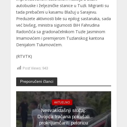
autobuske i željezničke stanice u Tuzli. Migranti su
tada prebačeni u kasarnu Blažuj u Sarajevu.
Preduzete aktivnosti bile su epilog sastanaka, sada
već bivšeg, ministra sigurnosti BiH Fahrudina
Radončića sa gradonačelnikom Tuzle Jasminom
Imamovićem i premijerom Tuzlanskog kantona
Denijalom Tulumovićem.
(RTVTK)
Post Views:
943
Preporučeni članci
AKTUELNO
Nesvakidašnji slučaj:
Dvojica Iračana pokušali
prokrijumčariti petoricu