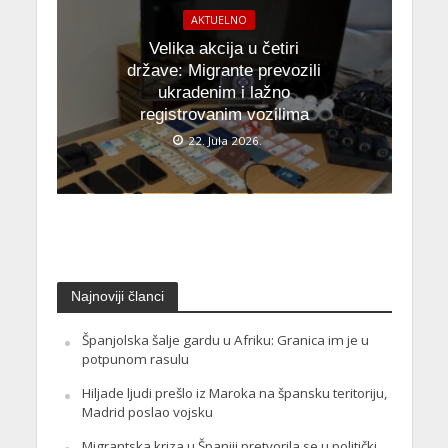
AKTUELNO
Velika akcija u četiri
države: Migrante prevozili
ukradenim i lažno
registrovanim vozilima
22. Jula 2026.
Najnoviji članci
Španjolska šalje gardu u Afriku: Granica im je u
potpunom rasulu
Hiljade ljudi prešlo iz Maroka na špansku teritoriju,
Madrid poslao vojsku
Migrantska kriza u Španiji pretvorila se u politički