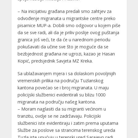
– Na inicijativu građana predali smo zahtjev za
odvođenje migranata u migrantske centre preko
pisarnice MUP-a. Dobili smo odgovor u kojem piše
da se sve radi, ali da je priliv poslije ovog puštanja
granica još veći, te da će u narednom periodu
pokušavati da učine sve što je moguće da se
bezbjednost građana ne ugrozi, kazao je Hasan
Kopić, predsjednik Savjeta MZ Kreka.
Sa ublažavanjem mjera i sa dolaskom povoljnijih
vremenskih prilika na području Tuzlanskog
kantona povećao se i broj migranata. U maju
policijski službenici evidentirali su blizu 1000
migranata na području našeg kantona.
– Moram naglasiti da su migranti većinom u
tranzitu, ovdje se ne zadržavaju. Policijski
službenici iste evidentiraju i zatim prema uputama
Službe za poslove sa strancima terenskog ureda
Tuzla iste upućuju u terenski ured Sarajevo radi