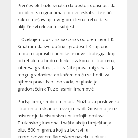
Prvi čovjek Tuzle smatra da postoji opasnost da
problem s migrantima ponovo eskalira, te ističe
kako u rješavanje ovog problema treba da se
uključe svi relevantni subjekti.
– Očekujem poziv na sastanak od premijera TK.
Smatram da sve općine i gradovi TK zajedno
moraju napraviti bar neke osnove strategija, koje
bi trebale da budu u funkciji zakona o strancima,
interesa građana, ali i zaštite prava migranata. Ja
mogu građanima da kažem da ću se boriti za
njihova prava kao i do sada, naglasio je
gradonačelnik Tuzle Jasmin Imamović.
Podsjetimo, sredinom marta Služba za poslove sa
strancima u skladu sa svojim nadležnostima je uz
asistenciju Ministarstva unutrašnjih poslova
Tuzlanskog kantona, izvršila akciju izmještanja
blizu 500 migranta koji su boravili u
improvizovanom šatorskom naselju u blizini