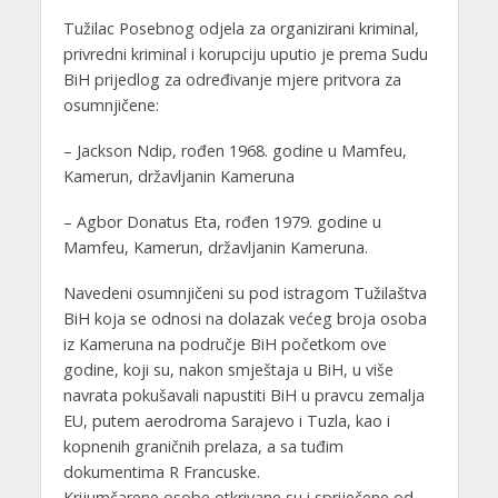
Tužilac Posebnog odjela za organizirani kriminal,
privredni kriminal i korupciju uputio je prema Sudu
BiH prijedlog za određivanje mjere pritvora za
osumnjičene:
– Jackson Ndip, rođen 1968. godine u Mamfeu,
Kamerun, državljanin Kameruna
– Agbor Donatus Eta, rođen 1979. godine u
Mamfeu, Kamerun, državljanin Kameruna.
Navedeni osumnjičeni su pod istragom Tužilaštva
BiH koja se odnosi na dolazak većeg broja osoba
iz Kameruna na područje BiH početkom ove
godine, koji su, nakon smještaja u BiH, u više
navrata pokušavali napustiti BiH u pravcu zemalja
EU, putem aerodroma Sarajevo i Tuzla, kao i
kopnenih graničnih prelaza, a sa tuđim
dokumentima R Francuske.
Krijumčarene osobe otkrivane su i spriječene od