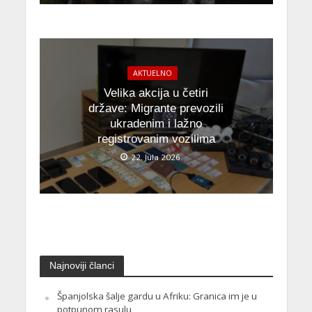
AKTUELNO
Velika akcija u četiri
države: Migrante prevozili
ukradenim i lažno
registrovanim vozilima
22. Jula 2026.
Najnoviji članci
Španjolska šalje gardu u Afriku: Granica im je u
potpunom rasulu