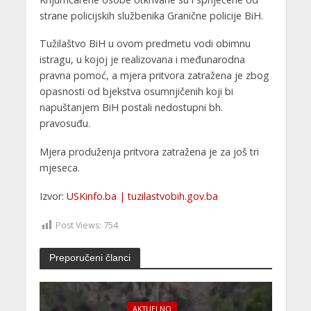
strane policijskih službenika Granične policije BiH.
Tužilaštvo BiH u ovom predmetu vodi obimnu
istragu, u kojoj je realizovana i međunarodna
pravna pomoć, a mjera pritvora zatražena je zbog
opasnosti od bjekstva osumnjičenih koji bi
napuštanjem BiH postali nedostupni bh.
pravosuđu.
Mjera produženja pritvora zatražena je za još tri
mjeseca.
Izvor:
USKinfo.ba | tuzilastvobih.gov.ba
Post Views:
754
Preporučeni članci
AKTUELNO