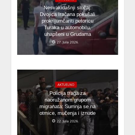
Nesvakidašnji slučaj:
Dvojica Iračana pokušali
prokrijumčariti petoricu
Turaka u automobilu,
uhapšeni u Grudama
27. Jula 2026.
AKTUELNO
Policija traga za
naoružanom grupom
migranata: Sumnja se na
otmice, mučenja i iznude
22. Jula 2026.