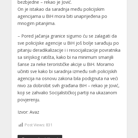
bezbjedne – rekao je Jović.
On je istakao da saradnja među policijskim
agencijama u BiH mora biti unaprijeđena po
mnogim pitanjima.
– Pored jačanja granice sigurno ću se zalagati da
sve policijske agencije u BiH još bolje sarađuju po
pitanju deradikalizacije i i resocijalizacije povratnika
sa sirijskog ratišta, kako bi na minimum smanjili
šanse za neke terorističke akcije u BiH. Moramo
učiniti sve kako bi saradnja između svih policijskih
agencija na osnovu zakona bila podignuta na veći
nivo za dobrobit svih građana BiH – rekao je Jović,
koji se zahvalio Socijalističkoj partiji na ukazanom
povjerenju.
Izvor: Avaz
Post Views:
831