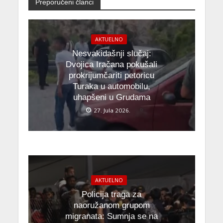
Preporučeni članci
AKTUELNO
Nesvakidašnji slučaj:
Dvojica Iračana pokušali
prokrijumčariti petoricu
Turaka u automobilu,
uhapšeni u Grudama
27. Jula 2026.
AKTUELNO
Policija traga za
naoružanom grupom
migranata: Sumnja se na