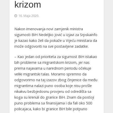
krizom
16. Maja 2020.
Nakon imenovanja novi zamjenik ministra
sigurnosti BiH Nedeljko Jović u izjavi za Srpskainfo
je kazao kako želi da pokaže u Vijeću ministara da
može odgovoriti na sve postavljene zadatke.
– Kao jedan od prioriteta za sigurnost BiH istakao
bih probleme sa migrantskom krizom, jer nas
prema najavama u narednom periodu očekuje
veliki migrantski talas. Moramo spremno da
odgovorimo na taj izazov zbog činjenice da među
migrantima nalazi puno osoba koje nisu prošle
nikakvu bezbjedosnu provjeru od odredišta sa
koga su krenuli do granice BiH. Znam da postoji
puno problema sa finansijama i da fali oko 500
policajaca, kako bi granice BiH bile potpuno