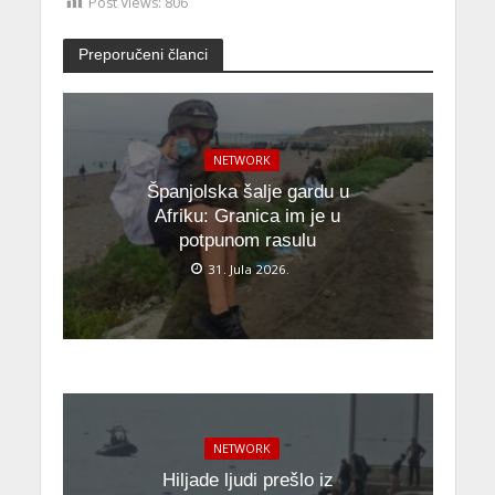
Post Views:
806
Preporučeni članci
NETWORK
Španjolska šalje gardu u
Afriku: Granica im je u
potpunom rasulu
31. Jula 2026.
NETWORK
Hiljade ljudi prešlo iz