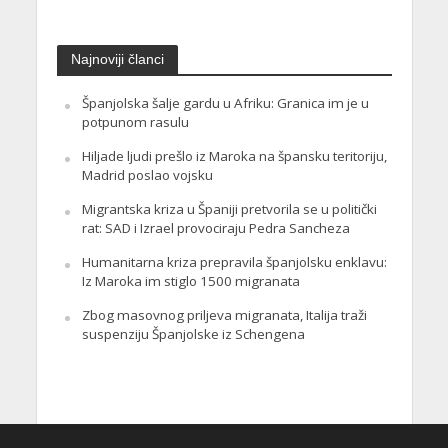
Najnoviji članci
Španjolska šalje gardu u Afriku: Granica im je u
potpunom rasulu
Hiljade ljudi prešlo iz Maroka na špansku teritoriju,
Madrid poslao vojsku
Migrantska kriza u Španiji pretvorila se u politički
rat: SAD i Izrael provociraju Pedra Sancheza
Humanitarna kriza prepravila španjolsku enklavu:
Iz Maroka im stiglo 1500 migranata
Zbog masovnog priljeva migranata, Italija traži
suspenziju Španjolske iz Schengena