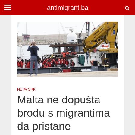
antimigrant.ba
NETWORK
Malta ne dopušta
brodu s migrantima
da pristane