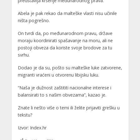
predstavlja kršenje međunarodnog prava.
Abela je pak rekao da malteške vlasti nisu učinile
ništa pogrešno.
On tvrdi da, po međunarodnom pravu, države
moraju koordinirati spašavanje na moru, ali ne
postoji obveza da koriste svoje brodove za tu
svrhu.
Dodao je da su, pošto su malteške luke zatvorene,
migranti vraćeni u otvorenu libijsku luku.
“Naša je dužnost zaštititi nacionalne interese i
balansirati to s našim obvezama”, kazao je.
Znate li nešto više o temi ili želite prijaviti grešku u
tekstu?
Izvor: Index.hr