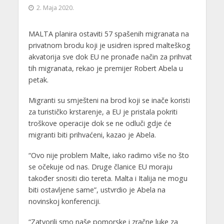
2. Maja 2020.
MALTA planira ostaviti 57 spašenih migranata na
privatnom brodu koji je usidren ispred malteškog
akvatorija sve dok EU ne pronađe način za prihvat
tih migranata, rekao je premijer Robert Abela u
petak.
Migranti su smješteni na brod koji se inače koristi
za turističko krstarenje, a EU je pristala pokriti
troškove operacije dok se ne odluči gdje će
migranti biti prihvaćeni, kazao je Abela.
“Ovo nije problem Malte, iako radimo više no što
se očekuje od nas. Druge članice EU moraju
također snositi dio tereta. Malta i Italija ne mogu
biti ostavljene same”, ustvrdio je Abela na
novinskoj konferenciji.
“Zatvorili smo naše pomorske i zračne luke za