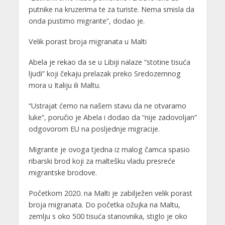
putnike na kruzerima te za turiste. Nema smisla da
onda pustimo migrante”, dodao je.
Velik porast broja migranata u Malti
Abela je rekao da se u Libiji nalaze “stotine tisuća
ljudi” koji čekaju prelazak preko Sredozemnog
mora u Italiju ili Maltu.
“Ustrajat ćemo na našem stavu da ne otvaramo
luke”, poručio je Abela i dodao da “nije zadovoljan”
odgovorom EU na posljednje migracije.
Migrante je ovoga tjedna iz malog čamca spasio
ribarski brod koji za maltešku vladu presreće
migrantske brodove.
Početkom 2020. na Malti je zabilježen velik porast
broja migranata. Do početka ožujka na Maltu,
zemlju s oko 500 tisuća stanovnika, stiglo je oko