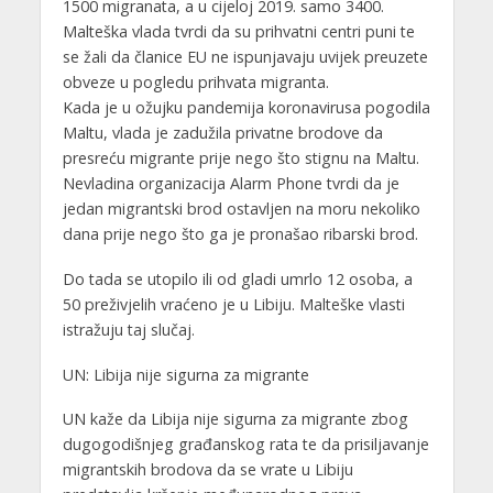
1500 migranata, a u cijeloj 2019. samo 3400.
Malteška vlada tvrdi da su prihvatni centri puni te
se žali da članice EU ne ispunjavaju uvijek preuzete
obveze u pogledu prihvata migranta.
Kada je u ožujku pandemija koronavirusa pogodila
Maltu, vlada je zadužila privatne brodove da
presreću migrante prije nego što stignu na Maltu.
Nevladina organizacija Alarm Phone tvrdi da je
jedan migrantski brod ostavljen na moru nekoliko
dana prije nego što ga je pronašao ribarski brod.
Do tada se utopilo ili od gladi umrlo 12 osoba, a
50 preživjelih vraćeno je u Libiju. Malteške vlasti
istražuju taj slučaj.
UN: Libija nije sigurna za migrante
UN kaže da Libija nije sigurna za migrante zbog
dugogodišnjeg građanskog rata te da prisiljavanje
migrantskih brodova da se vrate u Libiju