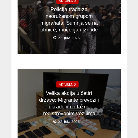
AKTUELNO
Policija traga za
naoružanom grupom
migranata: Sumnja se na
otmice, mučenja i iznude
22. Jula 2026.
AKTUELNO
Velika akcija u četiri
države: Migrante prevozili
ukradenim i lažno
registrovanim vozilima
22. Jula 2026.