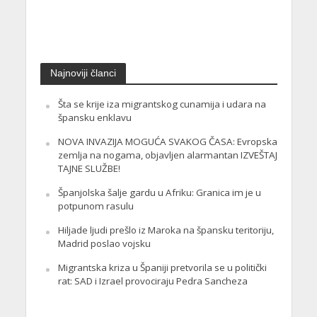
Najnoviji članci
Šta se krije iza migrantskog cunamija i udara na
špansku enklavu
NOVA INVAZIJA MOGUĆA SVAKOG ČASA: Evropska
zemlja na nogama, objavljen alarmantan IZVEŠTAJ
TAJNE SLUŽBE!
Španjolska šalje gardu u Afriku: Granica im je u
potpunom rasulu
Hiljade ljudi prešlo iz Maroka na špansku teritoriju,
Madrid poslao vojsku
Migrantska kriza u Španiji pretvorila se u politički
rat: SAD i Izrael provociraju Pedra Sancheza