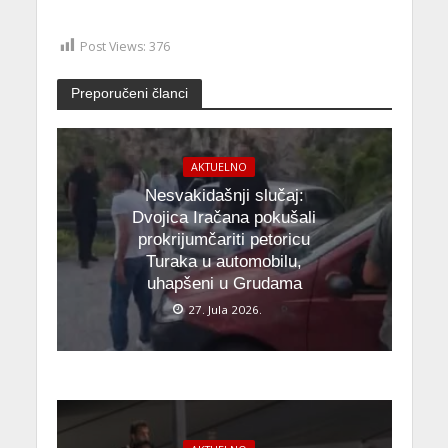
Post Views:
376
Preporučeni članci
AKTUELNO
Nesvakidašnji slučaj:
Dvojica Iračana pokušali
prokrijumčariti petoricu
Turaka u automobilu,
uhapšeni u Grudama
27. Jula 2026.