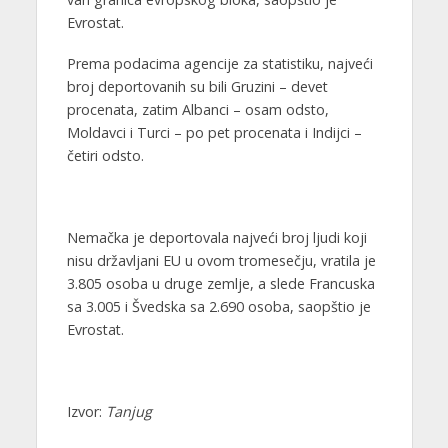
Evrostat.
Prema podacima agencije za statistiku, najveći
broj deportovanih su bili Gruzini – devet
procenata, zatim Albanci – osam odsto,
Moldavci i Turci – po pet procenata i Indijci –
četiri odsto.
Nemačka je deportovala najveći broj ljudi koji
nisu državljani EU u ovom tromesečju, vratila je
3.805 osoba u druge zemlje, a slede Francuska
sa 3.005 i Švedska sa 2.690 osoba, saopštio je
Evrostat.
Izvor:
Tanjug