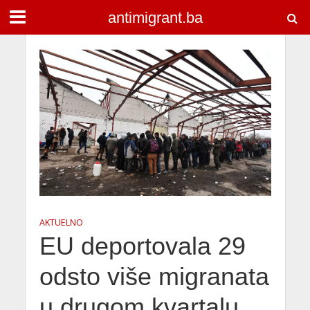
antimigrant.ba
AKTUELNO
EU deportovala 29
odsto više migranata
u drugom kvartalu