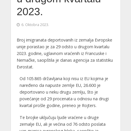
2023.
6. Oktobra 2023.
Broj imigranata deportovanih iz zemalja Evropske
unije porastao je za 29 odsto u drugom kvartalu
2023. godine, uglavnom vraćenih iz Francuske i
Nemačke, saopštila je danas agencija za statistiku
Evrostat.
Od 105.865 državljana koji nisu iz EU kojima je
naređeno da napuste zemlje EU, 26.600 je
deportovano u neku drugu zemlju, što je
povećanje od 29 procenata u odnosu na drugi
kvartal prošle godine, preneo je Rojters.
Te brojke uključuju ljude vraćene u druge
zemalje EU, ali je većina od 76 odsto poslata
van granica evropskog bloka, saopštio je