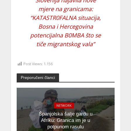
Slovenija najavila nove
mjere na granicama:
“KATASTR0FALNA situacija,
Bosna i Hercegovina
potencijalna B0MBA što se
tiče migrantskog vala”
Post Views:
1.156
Preporučeni članci
NETWORK
Španjolska šalje gardu u
Afriku: Granica im je u
potpunom rasulu