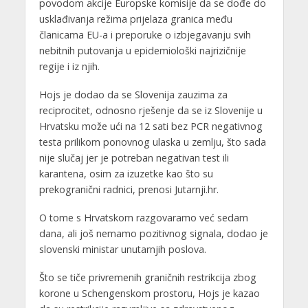
povodom akcije Europske komisije da se dođe do
usklađivanja režima prijelaza granica među
članicama EU-a i preporuke o izbjegavanju svih
nebitnih putovanja u epidemiološki najrizičnije
regije i iz njih.
Hojs je dodao da se Slovenija zauzima za
reciprocitet, odnosno rješenje da se iz Slovenije u
Hrvatsku može ući na 12 sati bez PCR negativnog
testa prilikom ponovnog ulaska u zemlju, što sada
nije slučaj jer je potreban negativan test ili
karantena, osim za izuzetke kao što su
prekogranični radnici, prenosi Jutarnji.hr.
O tome s Hrvatskom razgovaramo već sedam
dana, ali još nemamo pozitivnog signala, dodao je
slovenski ministar unutarnjih poslova.
Što se tiče privremenih graničnih restrikcija zbog
korone u Schengenskom prostoru, Hojs je kazao