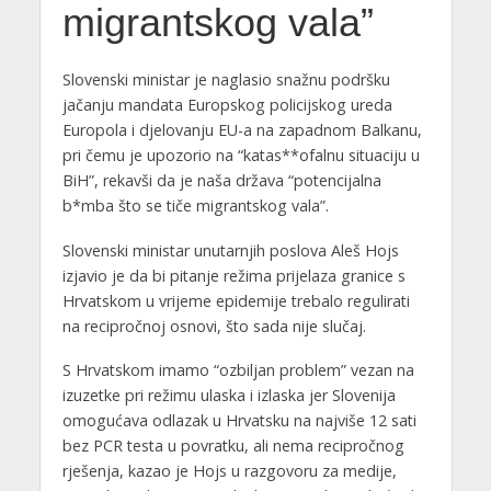
migrantskog vala”
Slovenski ministar je naglasio snažnu podršku
jačanju mandata Europskog policijskog ureda
Europola i djelovanju EU-a na zapadnom Balkanu,
pri čemu je upozorio na “katas**ofalnu situaciju u
BiH”, rekavši da je naša država “potencijalna
b*mba što se tiče migrantskog vala”.
Slovenski ministar unutarnjih poslova Aleš Hojs
izjavio je da bi pitanje režima prijelaza granice s
Hrvatskom u vrijeme epidemije trebalo regulirati
na recipročnoj osnovi, što sada nije slučaj.
S Hrvatskom imamo “ozbiljan problem” vezan na
izuzetke pri režimu ulaska i izlaska jer Slovenija
omogućava odlazak u Hrvatsku na najviše 12 sati
bez PCR testa u povratku, ali nema recipročnog
rješenja, kazao je Hojs u razgovoru za medije,