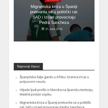
Migrantska kriza u Španiji
pretvorila se u politički rat:
SAD i Izrael provociraju
Pedra Sancheza
31. Jula 2026.
Najnoviji članci
Španjolska šalje gardu u Afriku: Granica im je u
potpunom rasulu
Hiljade ljudi prešlo iz Maroka na špansku teritoriju,
Madrid poslao vojsku
Migrantska kriza u Španiji pretvorila se u politički
rat: SAD i Izrael provociraju Pedra Sancheza