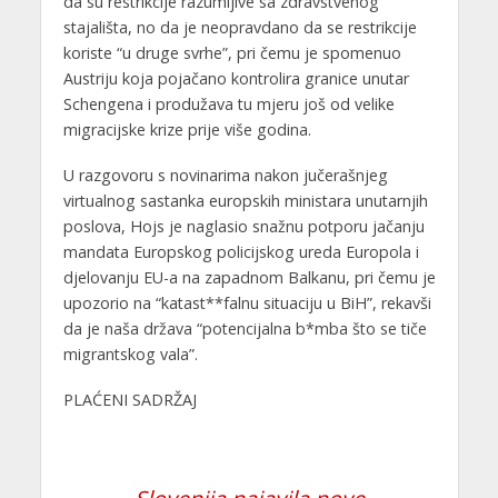
da su restrikcije razumljive sa zdravstvenog
stajališta, no da je neopravdano da se restrikcije
koriste “u druge svrhe”, pri čemu je spomenuo
Austriju koja pojačano kontrolira granice unutar
Schengena i produžava tu mjeru još od velike
migracijske krize prije više godina.
U razgovoru s novinarima nakon jučerašnjeg
virtualnog sastanka europskih ministara unutarnjih
poslova, Hojs je naglasio snažnu potporu jačanju
mandata Europskog policijskog ureda Europola i
djelovanju EU-a na zapadnom Balkanu, pri čemu je
upozorio na “katast**falnu situaciju u BiH”, rekavši
da je naša država “potencijalna b*mba što se tiče
migrantskog vala”.
PLAĆENI SADRŽAJ