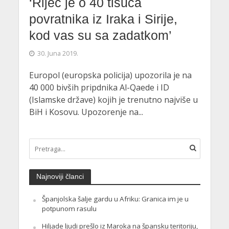
‘Riječ je o 40 tisuća
povratnika iz Iraka i Sirije,
kod vas su sa zadatkom’
30. Juna 2019.
Europol (europska policija) upozorila je na
40 000 bivših pripdnika Al-Qaede i ID
(Islamske države) kojih je trenutno najviše u
BiH i Kosovu. Upozorenje na...
Najnoviji članci
Španjolska šalje gardu u Afriku: Granica im je u
potpunom rasulu
Hiljade ljudi prešlo iz Maroka na špansku teritoriju,