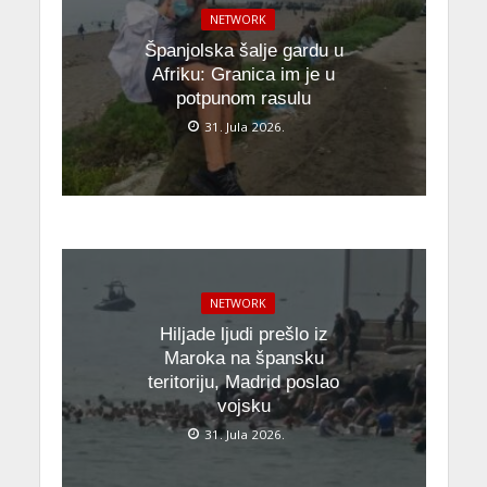
NETWORK
Španjolska šalje gardu u
Afriku: Granica im je u
potpunom rasulu
31. Jula 2026.
NETWORK
Hiljade ljudi prešlo iz
Maroka na špansku
teritoriju, Madrid poslao
vojsku
31. Jula 2026.