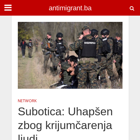
antimigrant.ba
NETWORK
Subotica: Uhapšen
zbog krijumčarenja
ljudi