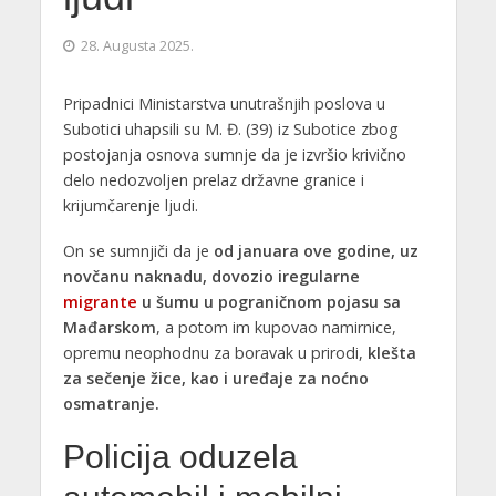
28. Augusta 2025.
Pripadnici Ministarstva unutrašnjih poslova u
Subotici uhapsili su M. Đ. (39) iz Subotice zbog
postojanja osnova sumnje da je izvršio krivično
delo nedozvoljen prelaz državne granice i
krijumčarenje ljudi.
On se sumnjiči da je
od januara ove godine, uz
novčanu naknadu, dovozio iregularne
migrante
u šumu u pograničnom pojasu sa
Mađarskom
, a potom im kupovao namirnice,
opremu neophodnu za boravak u prirodi,
klešta
za sečenje žice, kao i uređaje za noćno
osmatranje.
Policija oduzela