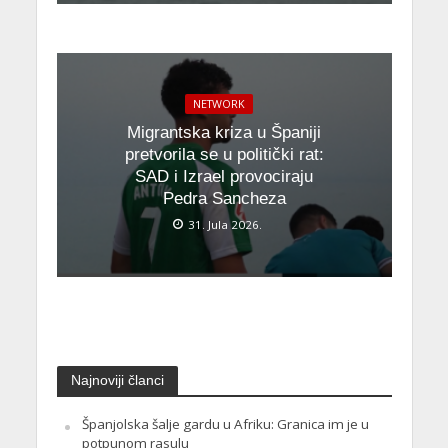
NETWORK
Migrantska kriza u Španiji
pretvorila se u politički rat:
SAD i Izrael provociraju
Pedra Sancheza
31. Jula 2026.
Najnoviji članci
Španjolska šalje gardu u Afriku: Granica im je u
potpunom rasulu