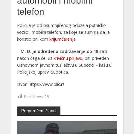
automobil i mobilni
telefon
Policija je od osumnjičenog oduzela putničko
vozilo i mobilni telefon, za koje se sumnja da je
koristio prilikom
krijumčarenja
.
–
M. Đ. je određeno zadržavanje do 48 sati
nakon čega će, uz
krivičnu prijavu
, biti priveden
Osnovnom javnom tužilaštvu u Subotici – kažu u
Policijskoj upravi Subotica.
Izvor: https://www.blic.rs
Post Views:
281
Preporučeni članci