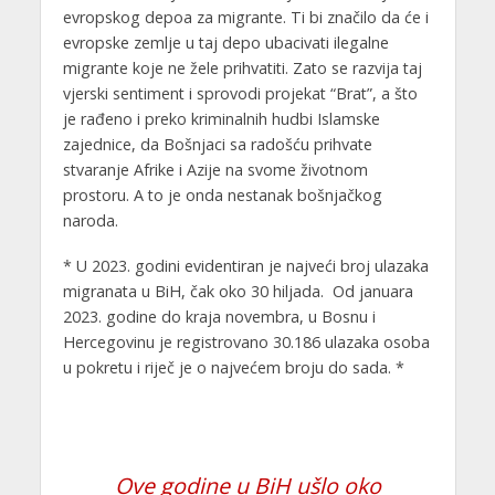
evropskog depoa za migrante. Ti bi značilo da će i
evropske zemlje u taj depo ubacivati ilegalne
migrante koje ne žele prihvatiti. Zato se razvija taj
vjerski sentiment i sprovodi projekat “Brat”, a što
je rađeno i preko kriminalnih hudbi Islamske
zajednice, da Bošnjaci sa radošću prihvate
stvaranje Afrike i Azije na svome životnom
prostoru. A to je onda nestanak bošnjačkog
naroda.
* U 2023. godini evidentiran je najveći broj ulazaka
migranata u BiH, čak oko 30 hiljada. Od januara
2023. godine do kraja novembra, u Bosnu i
Hercegovinu je registrovano 30.186 ulazaka osoba
u pokretu i riječ je o najvećem broju do sada. *
Ove godine u BiH ušlo oko