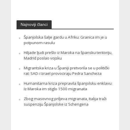
23. Oktobra 2025.
Najnoviji članci
Španjolska šalje gardu u Afriku: Granica im je u
potpunom rasulu
Hiljade ljudi prešlo iz Maroka na špansku teritoriju,
Madrid poslao vojsku
Migrantska kriza u Španiji pretvorila se u politički
rat: SAD i Izrael provociraju Pedra Sancheza
Humanitarna kriza prepravila španjolsku enklavu:
Iz Maroka im stiglo 1500 migranata
Zbog masovnog priljeva migranata, Italija traži
suspenziju Španjolske iz Schengena