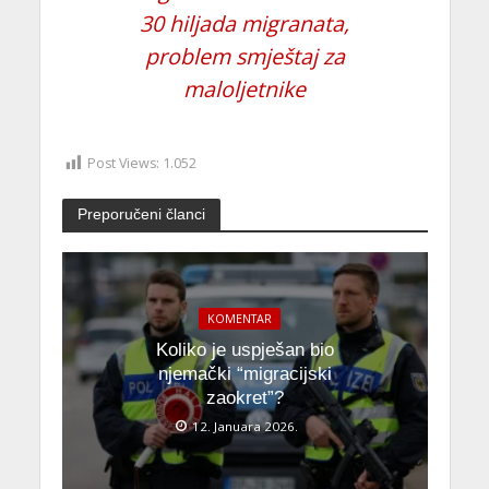
30 hiljada migranata,
problem smještaj za
maloljetnike
Post Views:
1.052
Preporučeni članci
KOMENTAR
Koliko je uspješan bio
njemački “migracijski
zaokret”?
12. Januara 2026.