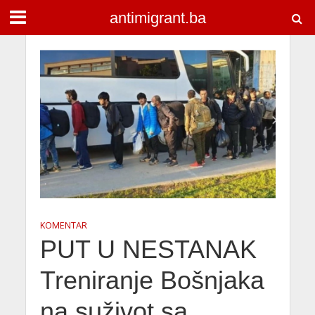
antimigrant.ba
KOMENTAR
PUT U NESTANAK
Treniranje Bošnjaka
na suživot sa