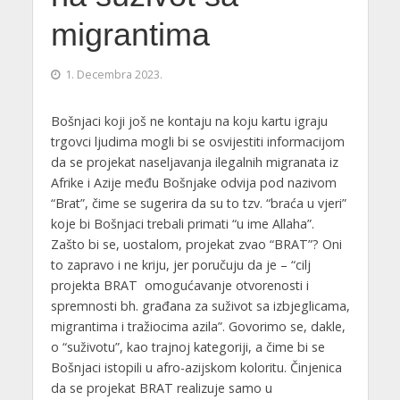
migrantima
1. Decembra 2023.
Bošnjaci koji još ne kontaju na koju kartu igraju
trgovci ljudima mogli bi se osvijestiti informacijom
da se projekat naseljavanja ilegalnih migranata iz
Afrike i Azije među Bošnjake odvija pod nazivom
“Brat”, čime se sugerira da su to tzv. “braća u vjeri”
koje bi Bošnjaci trebali primati “u ime Allaha”.
Zašto bi se, uostalom, projekat zvao “BRAT”? Oni
to zapravo i ne kriju, jer poručuju da je – “cilj
projekta BRAT omogućavanje otvorenosti i
spremnosti bh. građana za suživot sa izbjeglicama,
migrantima i tražiocima azila”. Govorimo se, dakle,
o “suživotu”, kao trajnoj kategoriji, a čime bi se
Bošnjaci istopili u afro-azijskom koloritu. Činjenica
da se projekat BRAT realizuje samo u