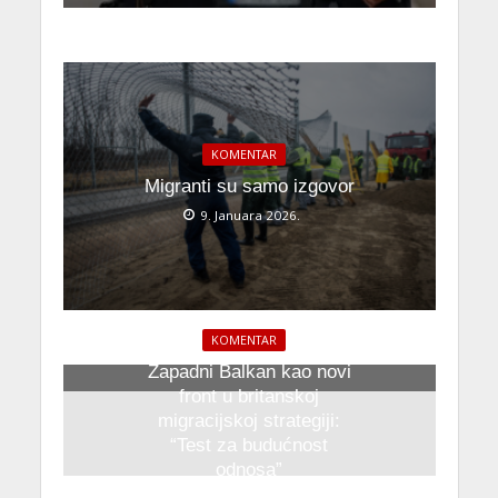
KOMENTAR
Migranti su samo izgovor
9. Januara 2026.
KOMENTAR
Zapadni Balkan kao novi
front u britanskoj
migracijskoj strategiji:
“Test za budućnost
odnosa”