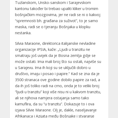
Tuzlanskom, Unsko-sanskom i Sarajevskom
kantonu također bi trebao upaliti kliker u tromim
bošnjačkim mozgovima, jer ne radi se ni o kakvoj
“spremnosti bh. građana za suživot”, to je samo
maska, radi se o tjeranju Bošnjaka u klopku
nestanka.
Silvia Maraone, direktorica italijanske nevladine
organizacije IPSIA, kaže: „Ljudi u tranzitu ne
smatraju još uvijek da je Bosna zemlja gdje se
može ostati. Ima mali broj što su ostali, najviše su
u Sarajevu. Ima ih koji su se uključili dobro u
društvo, imaju i posao i papire.“ Kad se zna da je
3500 stranaca ove godine dobilo papire za rad, a
da ih još toliko radi na crno, onda je to veliki broj
“ljudi u tranzitu” koji više nisu ni u kakvom tranzitu,
ali se njihova namjera ostajanja samo tako
kamuflira, da su “u tranzitu”. Dokazuje to i ova
izjava Silvie Maraone. Cilj je, dakle, naseljavanje
Afrikanaca i Azijata među Bošnjake i stvaranje