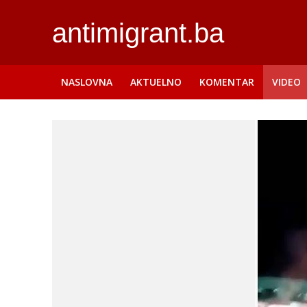
antimigrant.ba
NASLOVNA
AKTUELNO
KOMENTAR
VIDEO