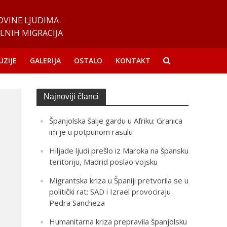
OVINE LJUDIMA
LNIH MIGRACIJA
UZIJE
GALERIJA
OSTALO
KONTAKT
Najnoviji članci
Španjolska šalje gardu u Afriku: Granica
im je u potpunom rasulu
Hiljade ljudi prešlo iz Maroka na špansku
teritoriju, Madrid poslao vojsku
Migrantska kriza u Španiji pretvorila se u
politički rat: SAD i Izrael provociraju
Pedra Sancheza
Humanitarna kriza prepravila španjolsku