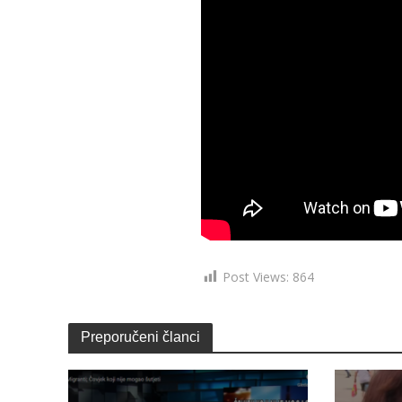
Post Views:
864
Preporučeni članci