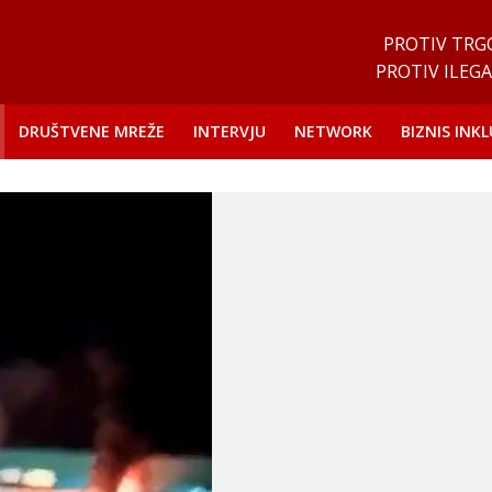
PROTIV TRG
PROTIV ILEGA
DRUŠTVENE MREŽE
INTERVJU
NETWORK
BIZNIS INKL