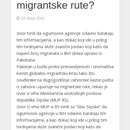
migrantske rute?
26. Maja 2020.
Izvor tvrdi da sigurnosne agencije odavno barataju
tim informacijama, a kao dokaz koji ide u prilog
tim tvrdnjama služe zvanični podaci koji kažu da
najveći broj migranata u BiH dolazi upravo iz
Pakistana.
Pakistan u borbi protiv prenaseljenosti i siromaštva
koristi globalnu migrantsku krizu tako što
osuđenike na dugogodišnje zatvorske kazne pušta
iz zatvora i upućuje na migrantske rute, rekao je
izvor iz vrha Ministarstva unutrašnjih poslova
Republike Srpske (MUP RS).
Izvor iz vrha MUP-a RS tvrdi za “Glas Srpske” da
sigurnosne agencije u BiH odavno barataju tim
informacijama, a kao dokaz koji ide u prilog tim
tvrdnjama služe zvanični podaci koji kažu da