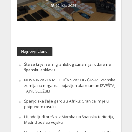
22. Jula 2026.
Najnoviji članci
Šta se krije iza migrantskog cunamija i udara na
špansku enklavu
NOVA INVAZIJA MOGUĆA SVAKOG ČASA: Evropska
zemlja na nogama, objavljen alarmantan IZVEŠTAJ
TAJNE SLUŽBE!
Španjolska šalje gardu u Afriku: Granica im je u
potpunom rasulu
Hiljade ljudi prešlo iz Maroka na špansku teritoriju,
Madrid poslao vojsku