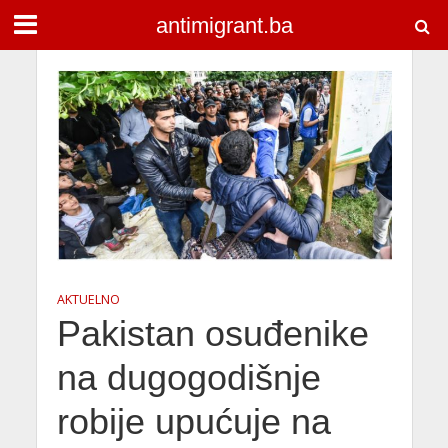
antimigrant.ba
AKTUELNO
Pakistan osuđenike
na dugogodišnje
robije upućuje na