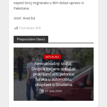
najveći broj migranata u BiH dolazi upravo iz
Pakistana.
Izvor: Avaz.ba
Post Views:
876
Preporučeni članci
AKTUELNO
Nesvakidašnji slučaj:
Dvojica Iračana pokušali
prokrijumčariti petoricu
Turaka u automobilu,
uhapšeni u Grudama
27. Jula 2026.