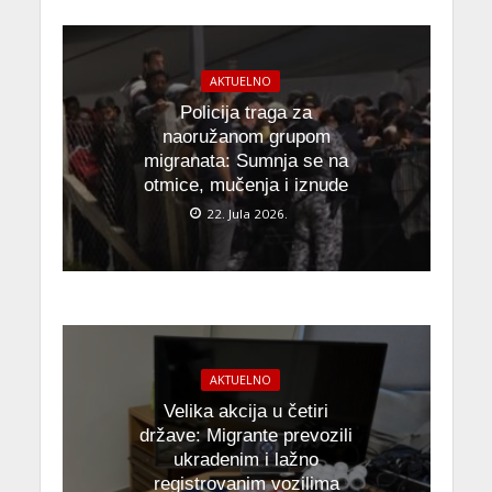
AKTUELNO
Policija traga za
naoružanom grupom
migranata: Sumnja se na
otmice, mučenja i iznude
22. Jula 2026.
AKTUELNO
Velika akcija u četiri
države: Migrante prevozili
ukradenim i lažno
registrovanim vozilima