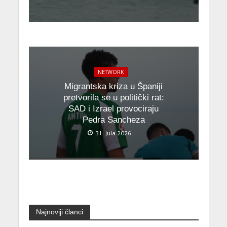
NETWORK
Migrantska kriza u Španiji
pretvorila se u politički rat:
SAD i Izrael provociraju
Pedra Sancheza
31. Jula 2026.
Najnoviji članci