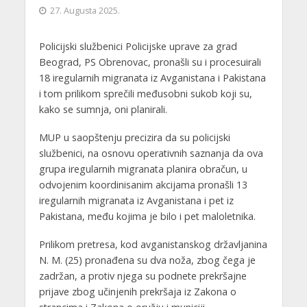
27. Augusta 2025.
Policijski službenici Policijske uprave za grad
Beograd, PS Obrenovac, pronašli su i procesuirali
18 iregularnih migranata iz Avganistana i Pakistana
i tom prilikom sprečili međusobni sukob koji su,
kako se sumnja, oni planirali.
MUP u saopštenju precizira da su policijski
službenici, na osnovu operativnih saznanja da ova
grupa iregularnih migranata planira obračun, u
odvojenim koordinisanim akcijama pronašli 13
iregularnih migranata iz Avganistana i pet iz
Pakistana, među kojima je bilo i pet maloletnika.
Prilikom pretresa, kod avganistanskog državljanina
N. M. (25) pronađena su dva noža, zbog čega je
zadržan, a protiv njega su podnete prekršajne
prijave zbog učinjenih prekršaja iz Zakona o