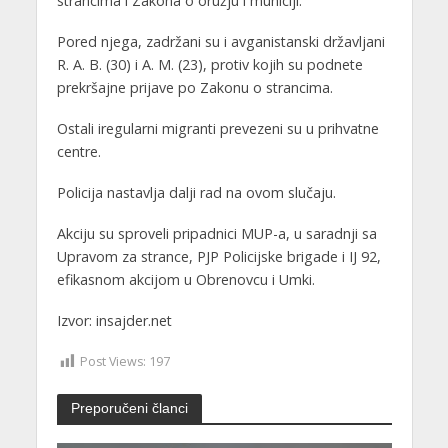
strancima i Zakona o oružju i municiji.
Pored njega, zadržani su i avganistanski državljani
R. A. B. (30) i A. M. (23), protiv kojih su podnete
prekršajne prijave po Zakonu o strancima.
Ostali iregularni migranti prevezeni su u prihvatne
centre.
Policija nastavlja dalji rad na ovom slučaju.
Akciju su sproveli pripadnici MUP-a, u saradnji sa
Upravom za strance, PJP Policijske brigade i IJ 92,
efikasnom akcijom u Obrenovcu i Umki.
Izvor: insajder.net
Post Views:
197
Preporučeni članci