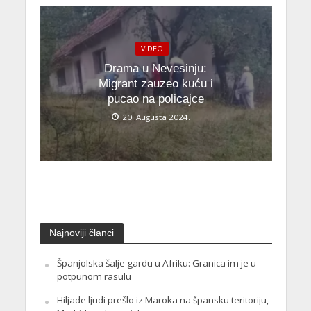
VIDEO
Drama u Nevesinju:
Migrant zauzeo kuću i
pucao na policajce
20. Augusta 2024.
Najnoviji članci
Španjolska šalje gardu u Afriku: Granica im je u
potpunom rasulu
Hiljade ljudi prešlo iz Maroka na špansku teritoriju,