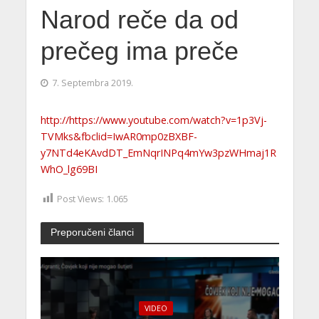
Narod reče da od
prečeg ima preče
7. Septembra 2019.
http://https://www.youtube.com/watch?v=1p3Vj-
TVMks&fbclid=IwAR0mp0zBXBF-
y7NTd4eKAvdDT_EmNqrINPq4mYw3pzWHmaj1R
WhO_lg69BI
Post Views:
1.065
Preporučeni članci
VIDEO