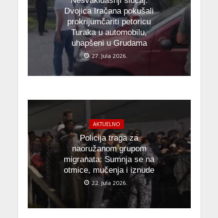
Nesvakidašnji slučaj:
Dvojica Iračana pokušali
prokrijumčariti petoricu
Turaka u automobilu,
uhapšeni u Grudama
27. Jula 2026.
AKTUELNO
Policija traga za
naoružanom grupom
migranata: Sumnja se na
otmice, mučenja i iznude
22. Jula 2026.