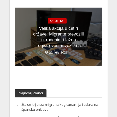
AKTUELNO
Velika akcija u četiri
države: Migrante prevozili
ukradenim i lažno
registrovanim vozilima
22. Jula 2026.
Najnoviji članci
Šta se krije iza migrantskog cunamija i udara na
špansku enklavu