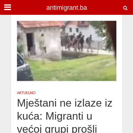
antimigrant.ba
AKTUELNO
Mještani ne izlaze iz
kuća: Migranti u
većoj grupi prošli