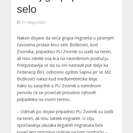
selo
31. Maja 2020.
Nakon dojave da veća grupa migranta u jutarnjim
časovima prolazi kroz selo Boškovići, kod
Zvornika, pripadnici PU Zvornik su izašli na teren,
ali nisu zatekli ova lica na navedenom području.
Pretpostavlja se da su oni nastavili put dalje ka
Federaciji BiH, odnosno opštini Sapna jer se MZ
Boškovići nalazi kod međuentitetske linije.
Kako su saopštili iz PU Zvornik u narednom
periodu će se povećati prisustvo njihovih
pripadnika na ovom terenu.
– Odmah po dojavi pripadnici PU Zvornik su izašli
na teren, ali nisu zatekli migrante. U cilju
sprečavanja ulazaka ilegalnih migranata biće
povećano prisustvo policije na tom području –