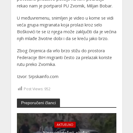
rekao nam je portparol PU Zvornik, Miljan Bobar.
U međuvremenu, snimljen je video u kome se vidi
veća grupa migranata koja prolazi kroz selo
Boškovići te se iz njega može zaključiti da je većina
njih mlađe životne dobi i da se kreću jako brzo.
Zbog činjenica da vrlo brzo stižu do prostora
Federacije BiH migranti često za prelazak koriste
rutu preko Zvornika.
Izvor: Srpskainfo.com
Post Views:
952
Preporučeni članci
AKTUELNO