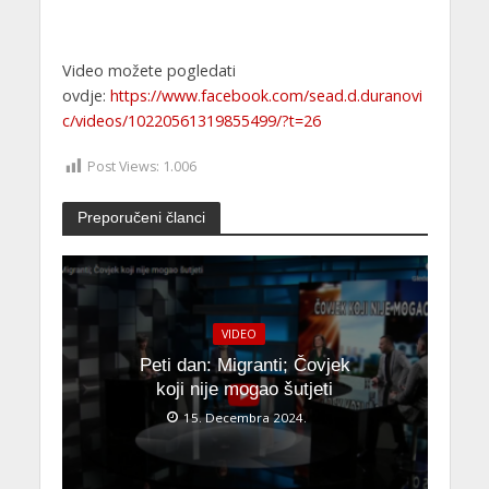
Video možete pogledati
ovdje:
https://www.facebook.com/sead.d.duranovi
c/videos/10220561319855499/?t=26
Post Views:
1.006
Preporučeni članci
VIDEO
Peti dan: Migranti; Čovjek
koji nije mogao šutjeti
15. Decembra 2024.