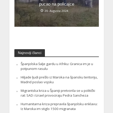
pucao na policajce
20. Augusta 2024.
Najnoviji članci
Španjolska šalje gardu u Afriku: Granica im je u
potpunom rasulu
Hiljade ljudi prešlo iz Maroka na špansku teritoriju,
Madrid poslao vojsku
Migrantska kriza u Španiji pretvorila se u politički
rat: SAD i Izrael provociraju Pedra Sancheza
Humanitarna kriza prepravila španjolsku enklavu:
Iz Maroka im stiglo 1500 migranata