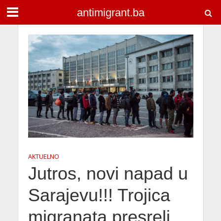
antimigrant.ba
AKTUELNO
Jutros, novi napad u
Sarajevu!!! Trojica
migranata presreli