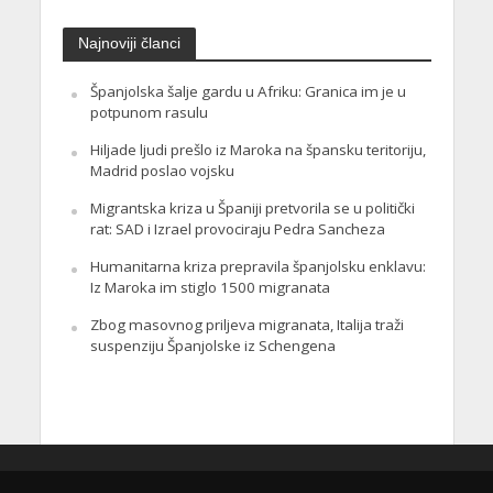
Najnoviji članci
Španjolska šalje gardu u Afriku: Granica im je u
potpunom rasulu
Hiljade ljudi prešlo iz Maroka na špansku teritoriju,
Madrid poslao vojsku
Migrantska kriza u Španiji pretvorila se u politički
rat: SAD i Izrael provociraju Pedra Sancheza
Humanitarna kriza prepravila španjolsku enklavu:
Iz Maroka im stiglo 1500 migranata
Zbog masovnog priljeva migranata, Italija traži
suspenziju Španjolske iz Schengena