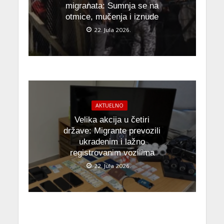
migranata: Sumnja se na
otmice, mučenja i iznude
22. Jula 2026.
AKTUELNO
Velika akcija u četiri
države: Migrante prevozili
ukradenim i lažno
registrovanim vozilima
22. Jula 2026.