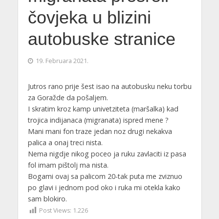
čovjeka u blizini
autobuske stranice
19. Februara 2021.
Jutros rano prije šest isao na autobusku neku torbu
za Goražde da pošaljem.
I skratim kroz kamp univetziteta (maršalka) kad
trojica indijanaca (migranata) ispred mene ?
Mani mani fon traze jedan noz drugi nekakva
palica a onaj treci nista.
Nema nigdje nikog poceo ja ruku zavlaciti iz pasa
fol imam pištolj ma nista.
Bogami ovaj sa palicom 20-tak puta me zviznuo
po glavi i jednom pod oko i ruka mi otekla kako
sam blokiro.
Post Views:
1.226