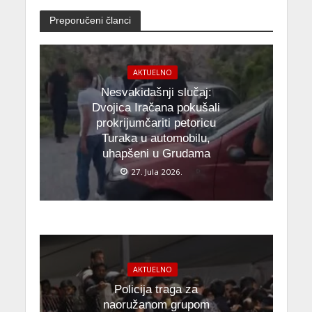
Preporučeni članci
AKTUELNO
Nesvakidašnji slučaj:
Dvojica Iračana pokušali
prokrijumčariti petoricu
Turaka u automobilu,
uhapšeni u Grudama
27. Jula 2026.
AKTUELNO
Policija traga za
naoružanom grupom