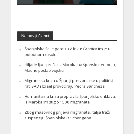
Najnoviji članci
Španjolska šalje gardu u Afriku: Granica im je u
potpunom rasulu
Hiljade ljudi prešlo iz Maroka na špansku teritoriju,
Madrid poslao vojsku
Migrantska kriza u Španiji pretvorila se u politički
rat: SAD i Izrael provociraju Pedra Sancheza
Humanitarna kriza prepravila španjolsku enklavu:
Iz Maroka im stiglo 1500 migranata
Zbog masovnog priljeva migranata, Italija traži
suspenziju Španjolske iz Schengena