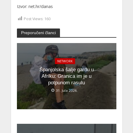
Izvor: net.hr/danas
Post Views:
160
Preporučeni članci
NETWORK
Španjolska šalje gardu u
Afriku: Granica im je u
potpunom rasulu
31. Jula 2026.