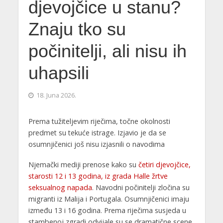
djevojčice u stanu?
Znaju tko su
počinitelji, ali nisu ih
uhapsili
18. Juna 2026.
Prema tužiteljevim riječima, točne okolnosti
predmet su tekuće istrage. Izjavio je da se
osumnjičenici još nisu izjasnili o navodima
Njemački mediji prenose kako su
četiri djevojčice,
starosti 12 i 13 godina, iz grada Halle žrtve
seksualnog napada
. Navodni počinitelji zločina su
migranti iz Malija i Portugala. Osumnjičenici imaju
između 13 i 16 godina. Prema riječima susjeda u
stambenoj zgradi odvijale su se dramatične scene.