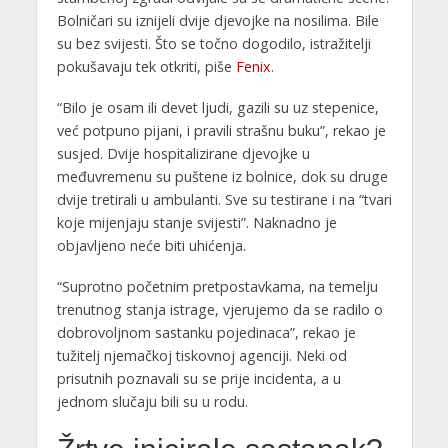
Bolničari su iznijeli dvije djevojke na nosilima. Bile
su bez svijesti. Što se točno dogodilo, istražitelji
pokušavaju tek otkriti, piše
Fenix
.
“Bilo je osam ili devet ljudi, gazili su uz stepenice,
već potpuno pijani, i pravili strašnu buku”, rekao je
susjed. Dvije hospitalizirane djevojke u
međuvremenu su puštene iz bolnice, dok su druge
dvije tretirali u ambulanti. Sve su testirane i na “tvari
koje mijenjaju stanje svijesti”. Naknadno je
objavljeno neće biti uhićenja.
“Suprotno početnim pretpostavkama, na temelju
trenutnog stanja istrage, vjerujemo da se radilo o
dobrovoljnom sastanku pojedinaca”, rekao je
tužitelj njemačkoj tiskovnoj agenciji. Neki od
prisutnih poznavali su se prije incidenta, a u
jednom slučaju bili su u rodu.