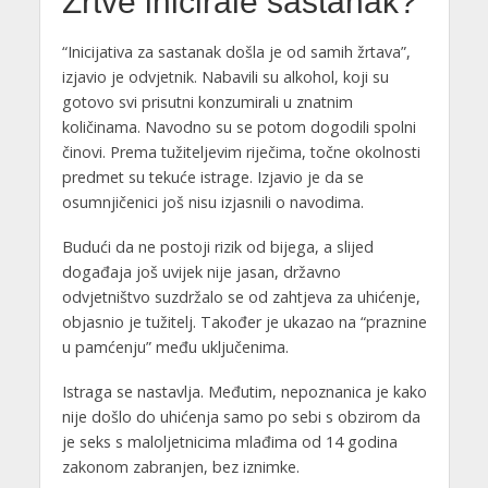
Žrtve inicirale sastanak?
“Inicijativa za sastanak došla je od samih žrtava”,
izjavio je odvjetnik. Nabavili su alkohol, koji su
gotovo svi prisutni konzumirali u znatnim
količinama. Navodno su se potom dogodili spolni
činovi. Prema tužiteljevim riječima, točne okolnosti
predmet su tekuće istrage. Izjavio je da se
osumnjičenici još nisu izjasnili o navodima.
Budući da ne postoji rizik od bijega, a slijed
događaja još uvijek nije jasan, državno
odvjetništvo suzdržalo se od zahtjeva za uhićenje,
objasnio je tužitelj. Također je ukazao na “praznine
u pamćenju” među uključenima.
Istraga se nastavlja. Međutim, nepoznanica je kako
nije došlo do uhićenja samo po sebi s obzirom da
je seks s maloljetnicima mlađima od 14 godina
zakonom zabranjen, bez iznimke.