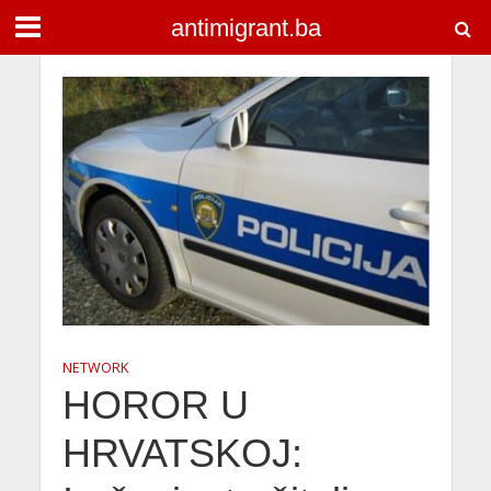
antimigrant.ba
NETWORK
HOROR U
HRVATSKOJ: