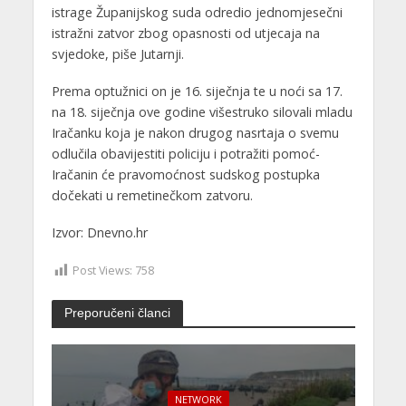
istrage Županijskog suda odredio jednomjesečni
istražni zatvor zbog opasnosti od utjecaja na
svjedoke, piše Jutarnji.
Prema optužnici on je 16. siječnja te u noći sa 17.
na 18. siječnja ove godine višestruko silovali mladu
Iračanku koja je nakon drugog nasrtaja o svemu
odlučila obavijestiti policiju i potražiti pomoć-
Iračanin će pravomoćnost sudskog postupka
dočekati u remetinečkom zatvoru.
Izvor: Dnevno.hr
Post Views:
758
Preporučeni članci
NETWORK