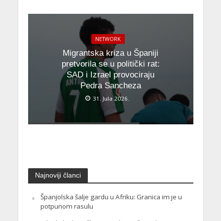
NETWORK
Migrantska kriza u Španiji
pretvorila se u politički rat:
SAD i Izrael provociraju
Pedra Sancheza
31. Jula 2026.
Najnoviji članci
Španjolska šalje gardu u Afriku: Granica im je u
potpunom rasulu