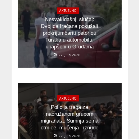
AKTUELNO
Nesvakidašnji slučaj:
Dvojica Iračana pokušali
prokrijumčariti petoricu
Turaka u automobilu,
uhapšeni u Grudama
27. Jula 2026.
AKTUELNO
Policija traga za
naoružanom grupom
migranata: Sumnja se na
otmice, mučenja i iznude
22. Jula 2026.