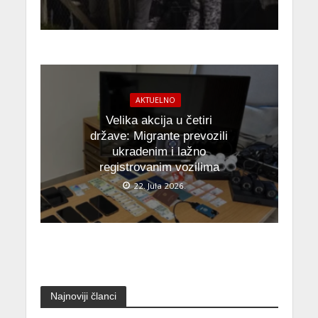
AKTUELNO
Velika akcija u četiri
države: Migrante prevozili
ukradenim i lažno
registrovanim vozilima
22. Jula 2026.
Najnoviji članci