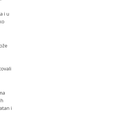
a i u
ko
može
tovali
ima
ih
atan i