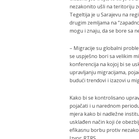
nezakonito ušli na teritoriju z
Tegeltija je u Sarajevu na regi
drugim zemljama na “zapadno-
mogu i znaju, da se bore sa n
– Migracije su globalni prob
se uspješno bori sa velikim 
konferencija na kojoj bi se u
upravljanju migracijama, pojač
budući trendovi i izazovi u mi
Kako bi se kontrolisano uprav
pojačati i u narednom periodu
mjera kako bi nadležne instit
usklađen način koji će obezbije
efikasnu borbu protiv nezakon
Izvor: RTRS