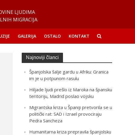
OVINE LJUDIMA
LNIH MIGRACIJA
UZIJE
GALERIJA
OSTALO
KONTAKT
Najnoviji članci
Španjolska šalje gardu u Afriku: Granica
im je u potpunom rasulu
Hiljade ljudi prešlo iz Maroka na špansku
teritoriju, Madrid poslao vojsku
Migrantska kriza u Španiji pretvorila se u
politički rat: SAD i Izrael provociraju
Pedra Sancheza
Humanitarna kriza prepravila španjolsku