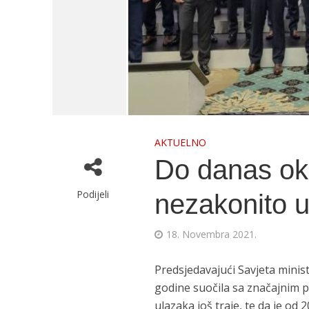
AKTUELNO
Do danas ok
Podijeli
nezakonito u
18. Novembra 2021.
Predsjedavajući Savjeta minist
godine suočila sa značajnim 
ulazaka još traje, te da je od