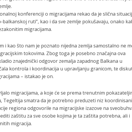
emlje.
onalnoj konferenciji o migracijama rekao da je slična situacij
balkanskoj ruti”, kao i da sve zemlje pokušavaju, onako ka
ezakonitim migracijama.
lem i kao što nam je poznato nijedna zemlja samostalno ne 
migracijskim tokovima. Zbog toga je posebno značajna ova
skladio znajednički odgovor zemalja zapadnog Balkana u
ala kontrola i koordinacija u upravljanju granicom, te disku
gracijama – istakao je on.
ljalo migracijama, a koje će se prema trenutnim pokazatelj
, Tegeltija smatra da je potrebno preduzeti niz koordinisan
ucije regiona odgovorile na migracijske izazove na sveobuhv
diti zaštitu za sve osobe kojima je ta zaštita potrebna, ali i
itih migracija.