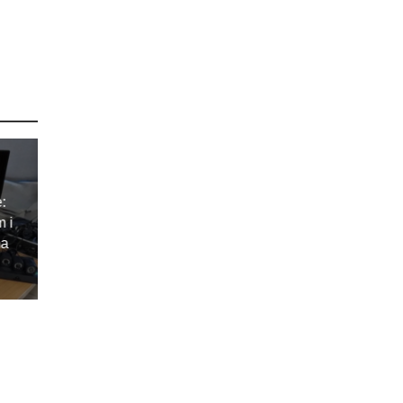
e:
m i
ma