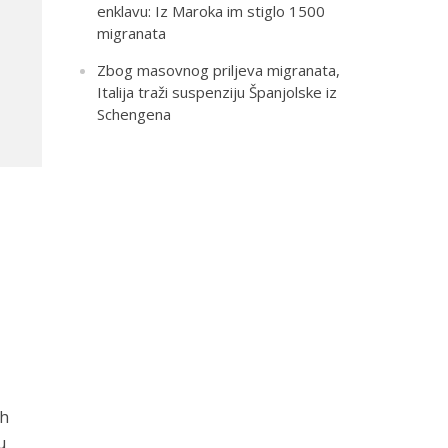
enklavu: Iz Maroka im stiglo 1500
migranata
Zbog masovnog priljeva migranata,
Italija traži suspenziju Španjolske iz
Schengena
ih
u