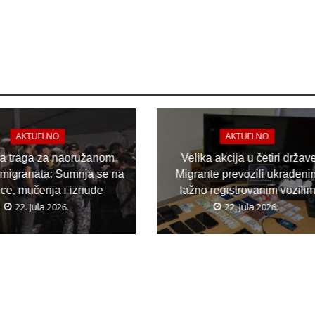
AKTUELNO
AKTUELNO
ja traga za naoružanom
Velika akcija u četiri držav
migranata: Sumnja se na
Migrante prevozili ukradeni
ice, mučenja i iznude
lažno registrovanim vozili
22. Jula 2026.
22. Jula 2026.