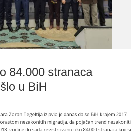
o 84.000 stranaca
šlo u BiH
ara Zoran Tegeltija izjavio je danas da se BiH krajem 2017.
porastom nezakonitih migracija, da pojačan trend nezakonit
 2018. godine do sada registrovano oko 84.000 stranaca koji s