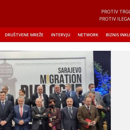
PROTIV TRG
PROTIV ILEGA
DRUŠTVENE MREŽE
INTERVJU
NETWORK
BIZNIS INKL