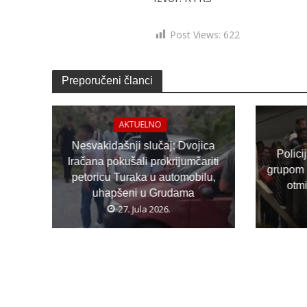
Post Views:
622
Preporučeni članci
AKTUELNO
Nesvakidašnji slučaj: Dvojica
Polici
Iračana pokušali prokrijumčariti
grupom 
petoricu Turaka u automobilu,
otm
uhapšeni u Grudama
27. Jula 2026.