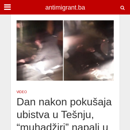
antimigrant.ba
VIDEO
Dan nakon pokušaja
ubistva u Tešnju,
“muhadžiri” napali u