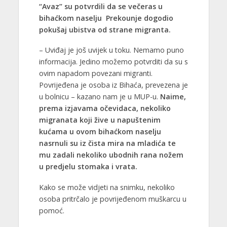
“Avaz” su potvrdili da se večeras u
bihaćkom naselju Prekounje dogodio
pokušaj ubistva od strane migranta.
– Uviđaj je još uvijek u toku. Nemamo puno
informacija. Jedino možemo potvrditi da su s
ovim napadom povezani migranti.
Povrijeđena je osoba iz Bihaća, prevezena je
u bolnicu – kazano nam je u MUP-u.
Naime,
prema izjavama očevidaca, nekoliko
migranata koji žive u napuštenim
kućama u ovom bihaćkom naselju
nasrnuli su iz čista mira na mladića te
mu zadali nekoliko ubodnih rana nožem
u predjelu stomaka i vrata.
Kako se može vidjeti na snimku, nekoliko
osoba pritrčalo je povrijeđenom muškarcu u
pomoć.