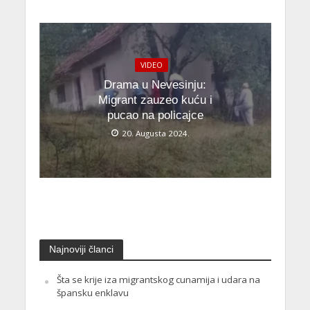
VIDEO
Drama u Nevesinju:
Migrant zauzeo kuću i
pucao na policajce
20. Augusta 2024.
Najnoviji članci
Šta se krije iza migrantskog cunamija i udara na
špansku enklavu