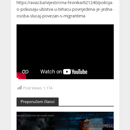
https://avaz.ba/vijesti/crna-hronika/621240/policija-
o-pokusaju-ubistva-u-bihacu-povrijedena-je-jedna-
osoba-slucaj-povezan-s-migrantima
Post Views:
1.174
Preporučeni članci