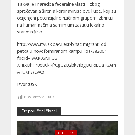
Takva je i naredba federalne vlasti – zbog
sprečavanja širenja koronavirusa ove ljude, koji su
ocijenjeni potencijalno rizičnom grupom, zbrinuti
na human način a samim tim zaštititi lokalno
stanovništvo.
http://www.rtvusk.ba/vijest/bihac-migranti-od-
petka-u-novoformiranom-kampu-lipa/38206?
fbclid=IwAR0SruFCG-
XHrxOhFY0o00kKfrCgGzQ2bkVrbgOUj6LOa1GAm
A1QXnWLvAo
Izvor :USK
Post Views:
1.003
Preporučeni članci
AKTUELNO