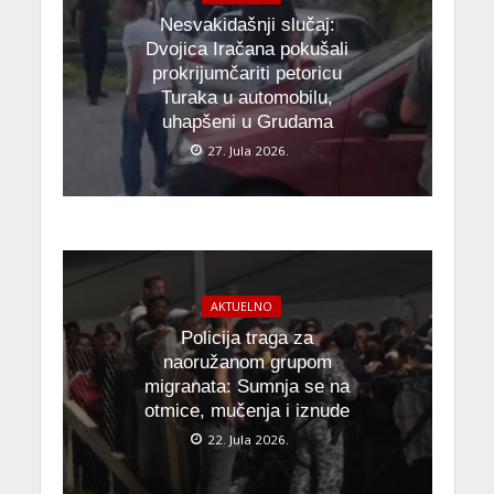
Nesvakidašnji slučaj:
Dvojica Iračana pokušali
prokrijumčariti petoricu
Turaka u automobilu,
uhapšeni u Grudama
27. Jula 2026.
AKTUELNO
Policija traga za
naoružanom grupom
migranata: Sumnja se na
otmice, mučenja i iznude
22. Jula 2026.