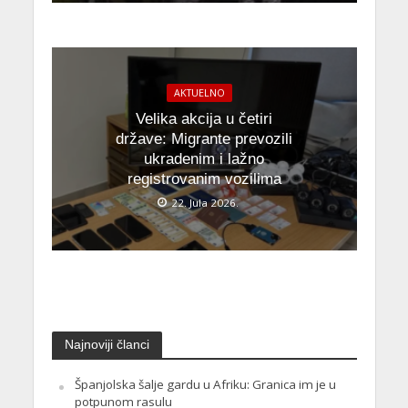
AKTUELNO
Velika akcija u četiri
države: Migrante prevozili
ukradenim i lažno
registrovanim vozilima
22. Jula 2026.
Najnoviji članci
Španjolska šalje gardu u Afriku: Granica im je u
potpunom rasulu