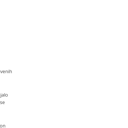
ivenih
jalo
 se
kon