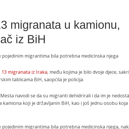
3 migranata u kamionu,
ač iz BiH
a je pojedinim migrantima bila potrebna medicinska njega
e
13 migranata iz Iraka
, među kojima je bilo dvoje djece, sakr
skim tablicama BiH, saopćila je policija.
Mesta navodi se da su migranti dehidrirali i da im je nedosta
ača kamiona koji je državljanin BiH, kao i još jednu osobu koja
a je pojedinim migrantima bila potrebna medicinska njega, na