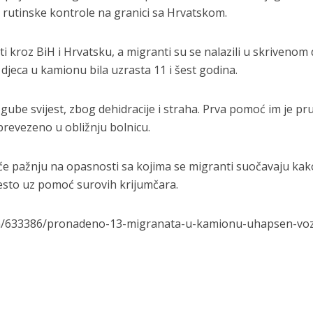
 rutinske kontrole na granici sa Hrvatskom.
i kroz BiH i Hrvatsku, a migranti su se nalazili u skrivenom 
 djeca u kamionu bila uzrasta 11 i šest godina.
 gube svijest, zbog dehidracije i straha. Prva pomoć im je p
e prevezeno u obližnju bolnicu.
eće pažnju na opasnosti sa kojima se migranti suočavaju kak
često uz pomoć surovih krijumčara.
ion/633386/pronadeno-13-migranata-u-kamionu-uhapsen-vo