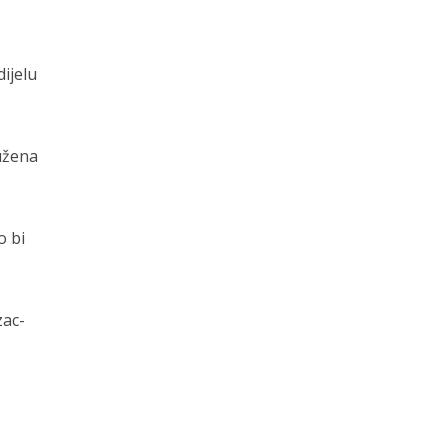
dijelu
ružena
o bi
zac-