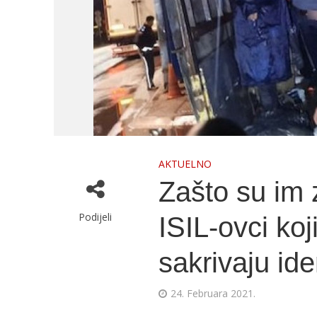
AKTUELNO
Zašto su im 
Podijeli
ISIL-ovci koj
sakrivaju ide
24. Februara 2021.