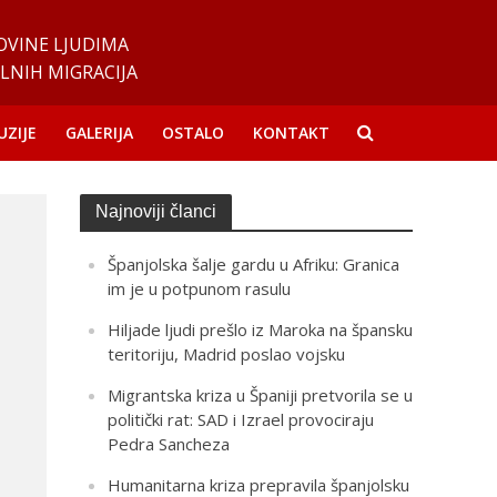
OVINE LJUDIMA
LNIH MIGRACIJA
UZIJE
GALERIJA
OSTALO
KONTAKT
Najnoviji članci
Španjolska šalje gardu u Afriku: Granica
im je u potpunom rasulu
Hiljade ljudi prešlo iz Maroka na špansku
teritoriju, Madrid poslao vojsku
Migrantska kriza u Španiji pretvorila se u
politički rat: SAD i Izrael provociraju
Pedra Sancheza
Humanitarna kriza prepravila španjolsku