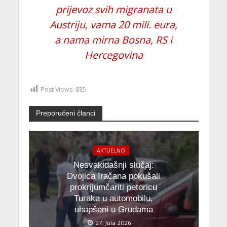
prijevoz svih migranata u
Austriju, vama 20 mili. eura,
a nama mirna Bosna, RS i
Hercegovina
Post Views:
835
Preporučeni članci
AKTUELNO
Nesvakidašnji slučaj:
Dvojica Iračana pokušali
prokrijumčariti petoricu
Turaka u automobilu,
uhapšeni u Grudama
27. Jula 2026.