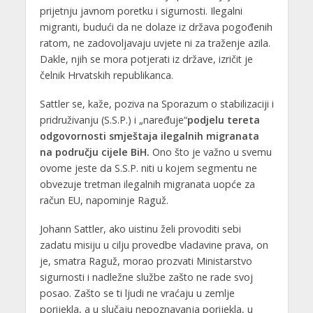
prijetnju javnom poretku i sigurnosti. Ilegalni
migranti, budući da ne dolaze iz država pogođenih
ratom, ne zadovoljavaju uvjete ni za traženje azila.
Dakle, njih se mora potjerati iz države, izričit je
čelnik Hrvatskih republikanca.
Sattler se, kaže, poziva na Sporazum o stabilizaciji i
pridruživanju (S.S.P.) i „naređuje“
podjelu tereta
odgovornosti smještaja ilegalnih migranata
na području cijele BiH.
Ono što je važno u svemu
ovome jeste da S.S.P. niti u kojem segmentu ne
obvezuje tretman ilegalnih migranata uopće za
račun EU, napominje Raguž.
Johann Sattler, ako uistinu želi provoditi sebi
zadatu misiju u cilju provedbe vladavine prava, on
je, smatra Raguž, morao prozvati Ministarstvo
sigurnosti i nadležne službe zašto ne rade svoj
posao. Zašto se ti ljudi ne vraćaju u zemlje
porijekla, a u slučaju nepoznavanja porijekla, u