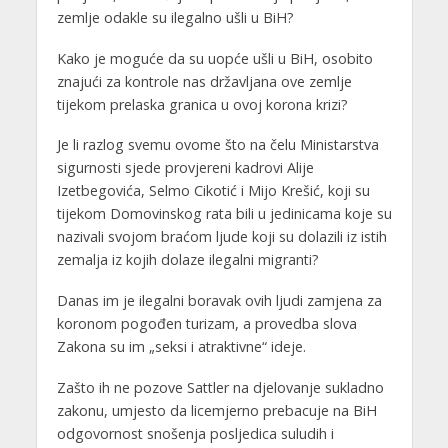
zemlje odakle su ilegalno ušli u BiH?
Kako je moguće da su uopće ušli u BiH, osobito
znajući za kontrole nas državljana ove zemlje
tijekom prelaska granica u ovoj korona krizi?
Je li razlog svemu ovome što na čelu Ministarstva
sigurnosti sjede provjereni kadrovi Alije
Izetbegovića, Selmo Cikotić i Mijo Krešić, koji su
tijekom Domovinskog rata bili u jedinicama koje su
nazivali svojom braćom ljude koji su dolazili iz istih
zemalja iz kojih dolaze ilegalni migranti?
Danas im je ilegalni boravak ovih ljudi zamjena za
koronom pogođen turizam, a provedba slova
Zakona su im „seksi i atraktivne“ ideje.
Zašto ih ne pozove Sattler na djelovanje sukladno
zakonu, umjesto da licemjerno prebacuje na BiH
odgovornost snošenja posljedica suludih i