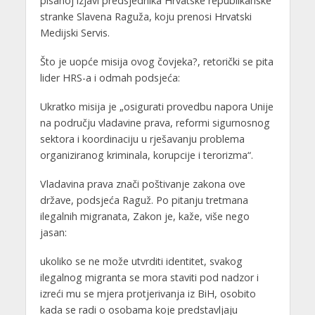
pisanoj izjavi predsjednika Hrvatske republikanske
stranke Slavena Raguža, koju prenosi Hrvatski
Medijski Servis.
Što je uopće misija ovog čovjeka?, retorički se pita
lider HRS-a i odmah podsjeća:
Ukratko misija je „osigurati provedbu napora Unije
na području vladavine prava, reformi sigurnosnog
sektora i koordinaciju u rješavanju problema
organiziranog kriminala, korupcije i terorizma“.
Vladavina prava znači poštivanje zakona ove
države, podsjeća Raguž. Po pitanju tretmana
ilegalnih migranata, Zakon je, kaže, više nego
jasan:
ukoliko se ne može utvrditi identitet, svakog
ilegalnog migranta se mora staviti pod nadzor i
izreći mu se mjera protjerivanja iz BiH, osobito
kada se radi o osobama koje predstavljaju