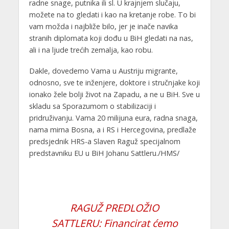
radne snage, putnika ili sl. U krajnjem slučaju,
možete na to gledati i kao na kretanje robe. To bi
vam možda i najbliže bilo, jer je inače navika
stranih diplomata koji dođu u BiH gledati na nas,
ali i na ljude trećih zemalja, kao robu.
Dakle, dovedemo Vama u Austriju migrante,
odnosno, sve te inženjere, doktore i stručnjake koji
ionako žele bolji život na Zapadu, a ne u BiH. Sve u
skladu sa Sporazumom o stabilizaciji i
pridruživanju. Vama 20 milijuna eura, radna snaga,
nama mirna Bosna, a i RS i Hercegovina, predlaže
predsjednik HRS-a Slaven Raguž specijalnom
predstavniku EU u BiH Johanu Sattleru./HMS/
RAGUŽ PREDLOŽIO
SATTLERU: Financirat ćemo