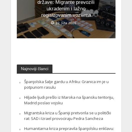
države: Migrante prevozili
ukradenim i lažno
registrovanim vozilima
22. Jula 2026.
Najnoviji članci
Španjolska šalje gardu u Afriku: Granica im je u
potpunom rasulu
Hiljade ljudi prešlo iz Maroka na špansku teritoriju,
Madrid poslao vojsku
Migrantska kriza u Španiji pretvorila se u politički
rat: SAD i Izrael provociraju Pedra Sancheza
Humanitarna kriza prepravila španjolsku enklavu: