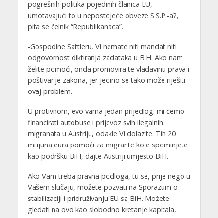
pogrešnih politika pojedinih članica EU,
umotavajući to u nepostojeće obveze S.S.P.-a?,
pita se čelnik “Republikanaca”.
-Gospodine Sattleru, Vi nemate niti mandat niti
odgovornost diktiranja zadataka u BiH. Ako nam
želite pomoći, onda promovirajte vladavinu prava i
poštivanje zakona, jer jedino se tako može riješiti
ovaj problem.
U protivnom, evo vama jedan prijedlog: mi ćemo
financirati autobuse i prijevoz svih ilegalnih
migranata u Austriju, odakle Vi dolazite. Tih 20
milijuna eura pomoći za migrante koje spominjete
kao podršku BiH, dajte Austriji umjesto BiH.
Ako Vam treba pravna podloga, tu se, prije nego u
Vašem slučaju, možete pozvati na Sporazum o
stabilizaciji i pridruživanju EU sa BiH. Možete
gledati na ovo kao slobodno kretanje kapitala,