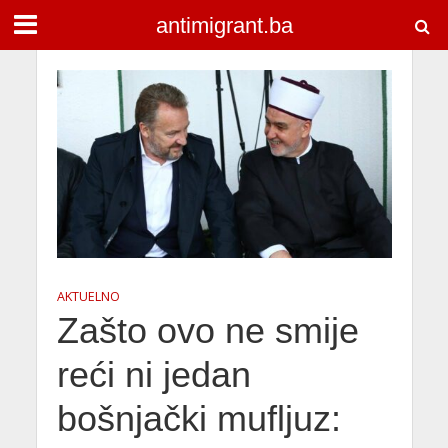
antimigrant.ba
AKTUELNO
Zašto ovo ne smije
reći ni jedan
bošnjački mufljuz: