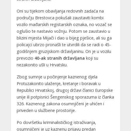
Oni su tijekom obavljanja redovnih zadaća na
području Brestovca pokušali zaustaviti kombi
vozilo mađarskih registarskih oznaka, no vozač se
oglušio te nastavio vožnju. Potom se zaustavio u
blizini mjesta Mijači i dao u bijeg pješice, ali su ga
policajci ubrzo pronašli te utvrdili da se radi o 45-
godišnjem gruzijskom državljaninu. On je u vozilu
prevozio
40-ak stranih državljana
koji su
nezakonito ušli u Hrvatsku.
Zbog sumnje u počinjenje kaznenog djela
Protuzakonito ulaženje, kretanje i boravak u
Republici Hrvatskoj, drugoj državi članici Europske
unije ili potpisnici Šengenskog sporazuma iz članka
326. Kaznenog zakona osumnjičeni je uhićen i
priveden u službene prostorije.
Po dovršetku kriminalističkog istraživanja,
osumnjičeni je uz kaznenu prijavu predan