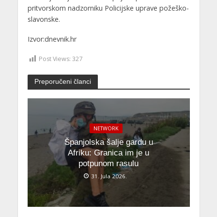
pritvorskom nadzorniku Policijske uprave požeško-
slavonske.
Izvor:dnevnik.hr
Post Views:
327
Preporučeni članci
NETWORK
Španjolska šalje gardu u
Afriku: Granica im je u
potpunom rasulu
31. Jula 2026.