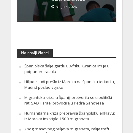
31. Jula 2026.
Najnoviji članci
Španjolska šalje gardu u Afriku: Granica im je u
potpunom rasulu
Hiljade ljudi prešlo iz Maroka na špansku teritoriju,
Madrid poslao vojsku
Migrantska kriza u Španiji pretvorila se u politički
rat: SAD i Izrael provociraju Pedra Sancheza
Humanitarna kriza prepravila španjolsku enklavu:
Iz Maroka im stiglo 1500 migranata
Zbog masovnog priljeva migranata, Italija traži