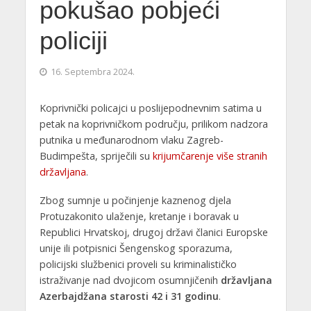
pokušao pobjeći
policiji
16. Septembra 2024.
Koprivnički policajci u poslijepodnevnim satima u
petak na koprivničkom području, prilikom nadzora
putnika u međunarodnom vlaku Zagreb-
Budimpešta, spriječili su
krijumčarenje više stranih
državljana
.
Zbog sumnje u počinjenje kaznenog djela
Protuzakonito ulaženje, kretanje i boravak u
Republici Hrvatskoj, drugoj državi članici Europske
unije ili potpisnici Šengenskog sporazuma,
policijski službenici proveli su kriminalističko
istraživanje nad dvojicom osumnjičenih
državljana
Azerbajdžana starosti 42 i 31 godinu
.