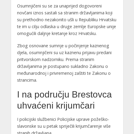
Osumnjičeni su se za unaprijed dogovoreni
novčani iznos sastali sa stranim državljanima koji
su prethodno nezakonito ušli u Republiku Hrvatsku
te im u cilju odlaska u druge zemlje Europske unije
omogućili daljnje kretanje kroz Hrvatsku.
Zbog osnovane sumnje u počinjenje kaznenog
djela, osumnjičeni su uz kaznenu prijavu predani
pritvorskom nadzorniku. Prema stranim
državljanima je postupano sukladno Zakonu o
međunarodnoj i privremenoj zaštiti te Zakonu o
strancima.
I na području Brestovca
uhvaćeni krijumčari
I policijski službenici Policijske uprave požeško-
slavonske su u petak spriječili krijumčarenje više
stranih državljana.