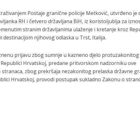
traživanjem Postaje granične policije Metković, utvrđeno je 
vljanka RH i četvero državljana BiH, iz koristoljublja za izno
omenutim stranim državljanima ulaženje i kretanje kroz Rep
 destinacijom njihovog odlaska u Trst, Italija.
znenu prijavu zbog sumnje u kazneno djelo protuzakonitog
u Republici Hrvatskoj, predane pritvorskom nadzorniku ove
15 stranaca, zbog prekršaja nezakonitog prelaska državne gr
blici Hrvatskoj, provodi postupak sukladno Zakonu o stran