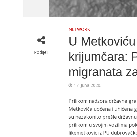
NETWORK
U Metkoviću
Podijeli
krijumčara: 
migranata z
17. Juna 2020.
Prilikom nadzora državne gran
Metkovića uočena i uhićena g
su nezakonito prešle državnu
prilikom u svojim vozilima pok
likemetkovic iz PU dubrovačk