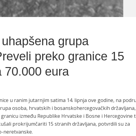
 uhapšena grupa
Preveli preko granice 15
a 70.000 eura
ice u ranim jutarnjim satima 14. lipnja ove godine, na podr
rupa osoba, hrvatskih i bosanskohercegovačkih državljana,
 granicu između Republike Hrvatske i Bosne i Hercegovine 
ušali prokrijumčariti 15 stranih državljana, potvrdili su za
o-neretvanske.