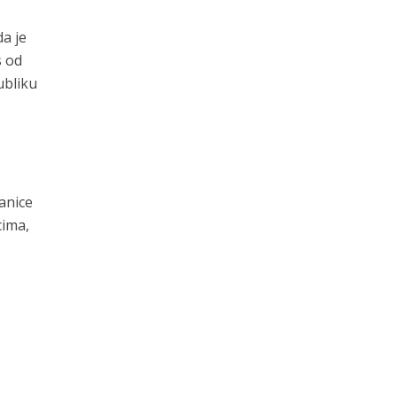
da je
s od
ubliku
anice
cima,