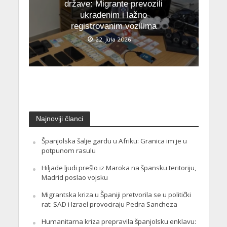
države: Migrante prevozili
ukradenim i lažno
registrovanim vozilima
22. Jula 2026.
Najnoviji članci
Španjolska šalje gardu u Afriku: Granica im je u
potpunom rasulu
Hiljade ljudi prešlo iz Maroka na špansku teritoriju,
Madrid poslao vojsku
Migrantska kriza u Španiji pretvorila se u politički
rat: SAD i Izrael provociraju Pedra Sancheza
Humanitarna kriza prepravila španjolsku enklavu: