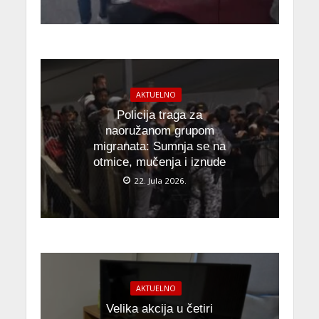
AKTUELNO
Policija traga za
naoružanom grupom
migranata: Sumnja se na
otmice, mučenja i iznude
22. Jula 2026.
AKTUELNO
Velika akcija u četiri