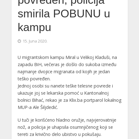
povređen, policija
smirila POBUNU u
kampu
15. Juna 2020.
U migrantskom kampu Miral u Velikoj Kladuši, na
zapadu BiH, večeras je došlo do sukoba između
najmanje dvojice migranata od kojih je jedan
teško povređen.
Jednoj osobi su nanete teške telesne povrede i
ukazuje joj se lekarska pomoć u Kantonalnoj
bolnici Bihać, rekao je za Klix.ba portparol lokalnog
MUP-a Ale Šiljdedić.
U tuči je korišćeno hladno oružje, najvjerovatnije
nož, a policija je uhapsila osumnjičenog koji se
tereti za krivično delo ubistvo u pokušaju.