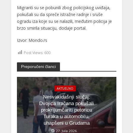
Migranti su se pobunili zbog policijskog uviđaja,
pokušali su da spreče istražne radnje i sruše
ogradu iza koje su se nalazili, međutim policija je
brzo smirila situaciju, dodaje portal.
Izvor: Mondo.rs
Post Views:
600
Preporučeni članci
AKTUELNO
Nesvakidašnji slučaj:
Dvojica Iračana pokušali
prokrijumčariti petoricu
Turaka u automobilu,
uhapšeni u Grudama
27. Jula 2026.