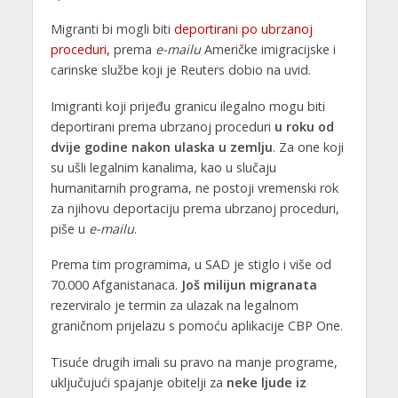
Migranti bi mogli biti
deportirani po ubrzanoj
proceduri,
prema
e-mailu
Američke imigracijske i
carinske službe koji je Reuters dobio na uvid.
Imigranti koji prijeđu granicu ilegalno mogu biti
deportirani prema ubrzanoj proceduri
u roku od
dvije godine nakon ulaska u zemlju
. Za one koji
su ušli legalnim kanalima, kao u slučaju
humanitarnih programa, ne postoji vremenski rok
za njihovu deportaciju prema ubrzanoj proceduri,
piše u
e-mailu
.
Prema tim programima, u SAD je stiglo i više od
70.000 Afganistanaca.
Još milijun migranata
rezerviralo je termin za ulazak na legalnom
graničnom prijelazu s pomoću aplikacije CBP One.
Tisuće drugih imali su pravo na manje programe,
uključujući spajanje obitelji za
neke ljude iz