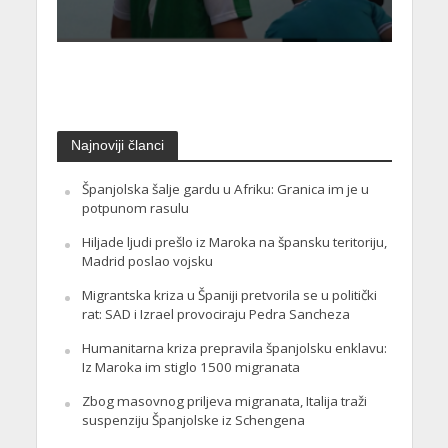
Najnoviji članci
Španjolska šalje gardu u Afriku: Granica im je u
potpunom rasulu
Hiljade ljudi prešlo iz Maroka na špansku teritoriju,
Madrid poslao vojsku
Migrantska kriza u Španiji pretvorila se u politički
rat: SAD i Izrael provociraju Pedra Sancheza
Humanitarna kriza prepravila španjolsku enklavu:
Iz Maroka im stiglo 1500 migranata
Zbog masovnog priljeva migranata, Italija traži
suspenziju Španjolske iz Schengena