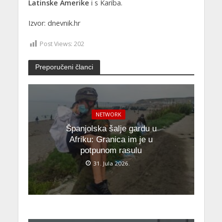
Latinske Amerike
i s Kariba.
Izvor: dnevnik.hr
Post Views:
202
Preporučeni članci
NETWORK
Španjolska šalje gardu u
Afriku: Granica im je u
potpunom rasulu
31. Jula 2026.