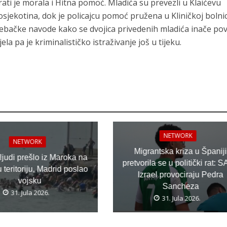
ati je morala i Hitna pomoć. Mladića su prevezli u Klaićevu
sjekotina, dok je policajcu pomoć pružena u Kliničkoj bolnic
rebačke navode kako se dvojica privedenih mladića inače po
la pa je kriminalističko istraživanje još u tijeku.
NETWORK
NETWORK
Migrantska kriza u Španiji
 ljudi prešlo iz Maroka na
pretvorila se u politički rat: S
teritoriju, Madrid poslao
Izrael provociraju Pedra
vojsku
Sancheza
31. Jula 2026.
31. Jula 2026.