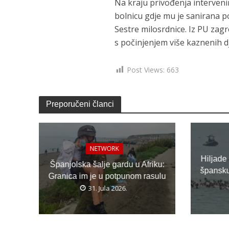
Na kraju privođenja intervenir
bolnicu gdje mu je sanirana po
Sestre milosrdnice. Iz PU zag
s počinjenjem više kaznenih dje
Post Views:
663
Preporučeni članci
NETWORK
Hiljade
Španjolska šalje gardu u Afriku:
špansku 
Granica im je u potpunom rasulu
31. Jula 2026.