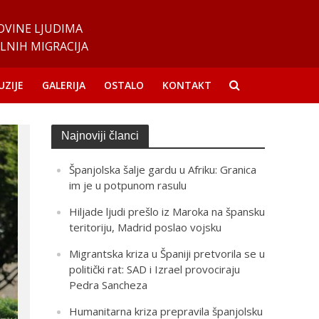
OVINE LJUDIMA
LNIH MIGRACIJA
UZIJE
GALERIJA
OSTALO
KONTAKT
Najnoviji članci
Španjolska šalje gardu u Afriku: Granica
im je u potpunom rasulu
Hiljade ljudi prešlo iz Maroka na špansku
teritoriju, Madrid poslao vojsku
Migrantska kriza u Španiji pretvorila se u
politički rat: SAD i Izrael provociraju
Pedra Sancheza
Humanitarna kriza prepravila španjolsku