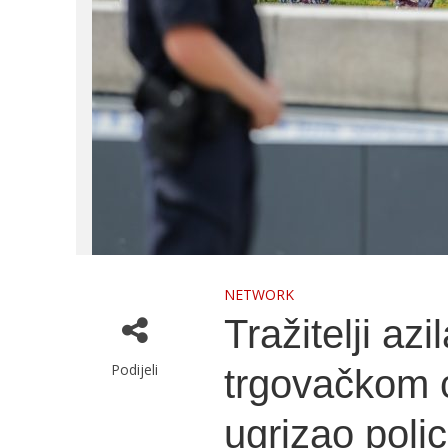
NETWORK
Tražitelji azil
Podijeli
trgovačkom c
ugrizao polic