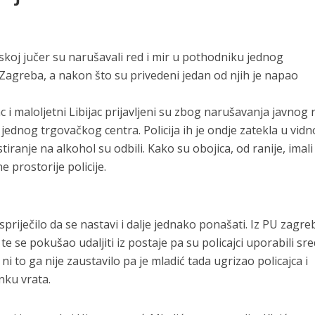
atskoj jučer su narušavali red i mir u pothodniku jednog
Zagreba, a nakon što su privedeni jedan od njih je napao
c i maloljetni Libijac prijavljeni su zbog narušavanja javnog 
ednog trgovačkog centra. Policija ih je ondje zatekla u vidn
iranje na alkohol su odbili. Kako su obojica, od ranije, imali
 prostorije policije.
spriječilo da se nastavi i dalje jednako ponašati. Iz PU zagr
te se pokušao udaljiti iz postaje pa su policajci uporabili sr
, ni to ga nije zaustavilo pa je mladić tada ugrizao policajca i
nku vrata.