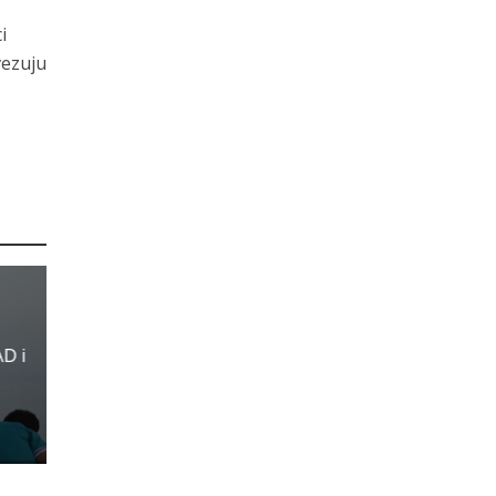
i
vezuju
AD i