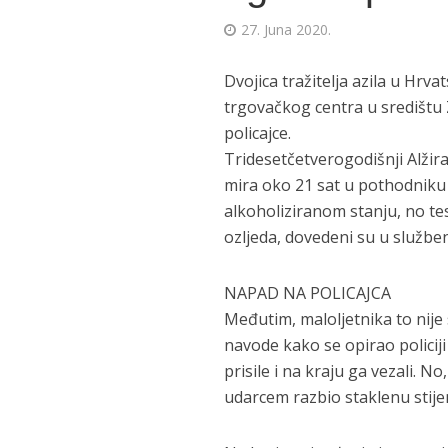
27. Juna 2020.
Dvojica tražitelja azila u Hrv
trgovačkog centra u središtu 
policajce.
Tridesetčetverogodišnji Alžira
mira oko 21 sat u pothodniku j
alkoholiziranom stanju, no test
ozljeda, dovedeni su u službene
NAPAD NA POLICAJCA
Međutim, maloljetnika to nije 
navode kako se opirao policiji 
prisile i na kraju ga vezali. No
udarcem razbio staklenu stije