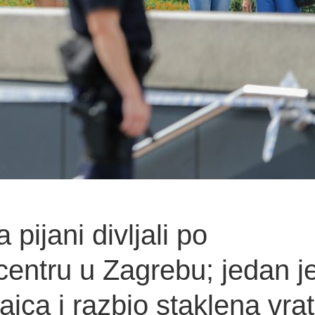
a pijani divljali po
entru u Zagrebu; jedan j
ajca i razbio staklena vra