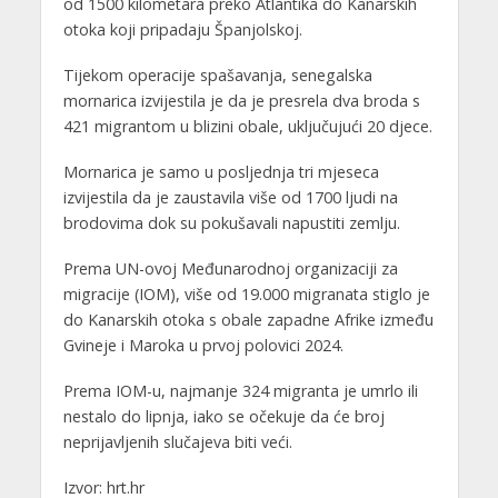
od 1500 kilometara preko Atlantika do Kanarskih
otoka koji pripadaju Španjolskoj.
Tijekom operacije spašavanja, senegalska
mornarica izvijestila je da je presrela dva broda s
421 migrantom u blizini obale, uključujući 20 djece.
Mornarica je samo u posljednja tri mjeseca
izvijestila da je zaustavila više od 1700 ljudi na
brodovima dok su pokušavali napustiti zemlju.
Prema UN-ovoj Međunarodnoj organizaciji za
migracije (IOM), više od 19.000 migranata stiglo je
do Kanarskih otoka s obale zapadne Afrike između
Gvineje i Maroka u prvoj polovici 2024.
Prema IOM-u, najmanje 324 migranta je umrlo ili
nestalo do lipnja, iako se očekuje da će broj
neprijavljenih slučajeva biti veći.
Izvor: hrt.hr