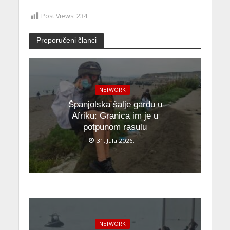
Post Views:
234
Preporučeni članci
NETWORK
Španjolska šalje gardu u
Afriku: Granica im je u
potpunom rasulu
31. Jula 2026.
NETWORK