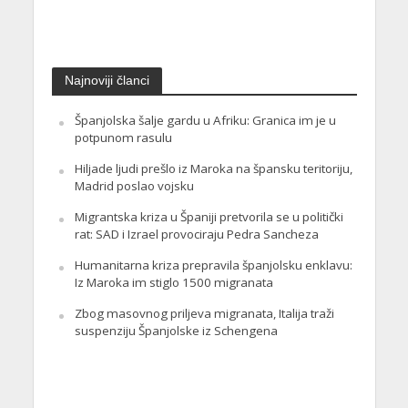
Najnoviji članci
Španjolska šalje gardu u Afriku: Granica im je u
potpunom rasulu
Hiljade ljudi prešlo iz Maroka na špansku teritoriju,
Madrid poslao vojsku
Migrantska kriza u Španiji pretvorila se u politički
rat: SAD i Izrael provociraju Pedra Sancheza
Humanitarna kriza prepravila španjolsku enklavu:
Iz Maroka im stiglo 1500 migranata
Zbog masovnog priljeva migranata, Italija traži
suspenziju Španjolske iz Schengena