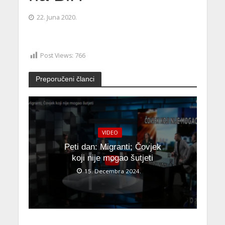
22. Juna 2020.
Post Views:
766
Preporučeni članci
VIDEO
Peti dan: Migranti; Čovjek
koji nije mogao šutjeti
15. Decembra 2024.