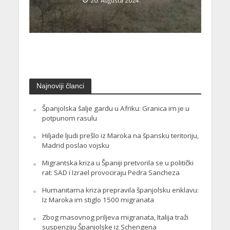
20. Augusta 2024.
Najnoviji članci
Španjolska šalje gardu u Afriku: Granica im je u
potpunom rasulu
Hiljade ljudi prešlo iz Maroka na špansku teritoriju,
Madrid poslao vojsku
Migrantska kriza u Španiji pretvorila se u politički
rat: SAD i Izrael provociraju Pedra Sancheza
Humanitarna kriza prepravila španjolsku enklavu:
Iz Maroka im stiglo 1500 migranata
Zbog masovnog priljeva migranata, Italija traži
suspenziju Španjolske iz Schengena