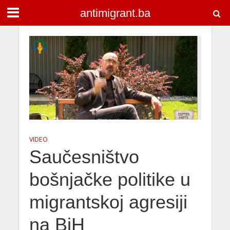
antimigrant.ba
VIDEO
Saučesništvo
bošnjačke politike u
migrantskoj agresiji
na BiH