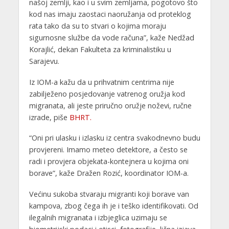
našoj zemlji, kao i u svim zemljama, pogotovo što
kod nas imaju zaostaci naoružanja od proteklog
rata tako da su to stvari o kojima moraju
sigurnosne službe da vode računa”, kaže Nedžad
Korajlić, dekan Fakulteta za kriminalistiku u
Sarajevu.
Iz IOM-a kažu da u prihvatnim centrima nije
zabilježeno posjedovanje vatrenog oružja kod
migranata, ali jeste priručno oružje noževi, ručne
izrade, piše
BHRT.
“Oni pri ulasku i izlasku iz centra svakodnevno budu
provjereni. Imamo meteo detektore, a često se
radi i provjera objekata-kontejnera u kojima oni
borave”, kaže Dražen Rozić, koordinator IOM-a.
Većinu sukoba stvaraju migranti koji borave van
kampova, zbog čega ih je i teško identifikovati. Od
ilegalnih migranata i izbjeglica uzimaju se