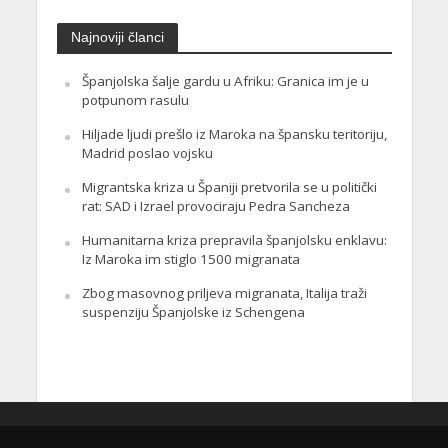
Najnoviji članci
Španjolska šalje gardu u Afriku: Granica im je u
potpunom rasulu
Hiljade ljudi prešlo iz Maroka na špansku teritoriju,
Madrid poslao vojsku
Migrantska kriza u Španiji pretvorila se u politički
rat: SAD i Izrael provociraju Pedra Sancheza
Humanitarna kriza prepravila španjolsku enklavu:
Iz Maroka im stiglo 1500 migranata
Zbog masovnog priljeva migranata, Italija traži
suspenziju Španjolske iz Schengena