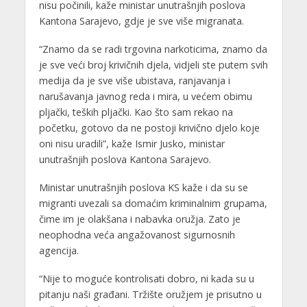
nisu počinili, kaže ministar unutrašnjih poslova
Kantona Sarajevo, gdje je sve više migranata.
“Znamo da se radi trgovina narkoticima, znamo da
je sve veći broj krivičnih djela, vidjeli ste putem svih
medija da je sve više ubistava, ranjavanja i
narušavanja javnog reda i mira, u većem obimu
pljački, teških pljački. Kao što sam rekao na
početku, gotovo da ne postoji krivično djelo koje
oni nisu uradili”, kaže Ismir Jusko, ministar
unutrašnjih poslova Kantona Sarajevo.
Ministar unutrašnjih poslova KS kaže i da su se
migranti uvezali sa domaćim kriminalnim grupama,
čime im je olakšana i nabavka oružja. Zato je
neophodna veća angažovanost sigurnosnih
agencija.
“Nije to moguće kontrolisati dobro, ni kada su u
pitanju naši građani. Tržište oružjem je prisutno u