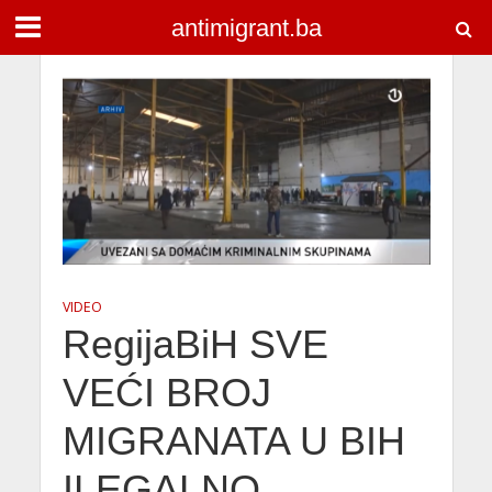
antimigrant.ba
VIDEO
RegijaBiH SVE
VEĆI BROJ
MIGRANATA U BIH
ILEGALNO