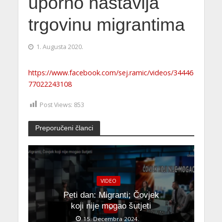
uporno nastavlja
trgovinu migrantima
1. Augusta 2020.
https://www.facebook.com/sej.ramic/videos/34446
77022243108
Post Views:
853
Preporučeni članci
VIDEO
Peti dan: Migranti; Čovjek
koji nije mogao šutjeti
15. Decembra 2024.