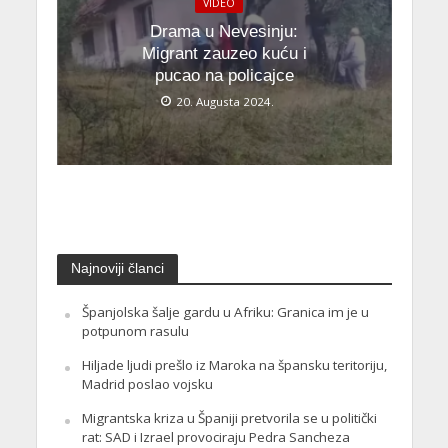
VIDEO
Drama u Nevesinju:
Migrant zauzeo kuću i
pucao na policajce
20. Augusta 2024.
Najnoviji članci
Španjolska šalje gardu u Afriku: Granica im je u
potpunom rasulu
Hiljade ljudi prešlo iz Maroka na špansku teritoriju,
Madrid poslao vojsku
Migrantska kriza u Španiji pretvorila se u politički
rat: SAD i Izrael provociraju Pedra Sancheza