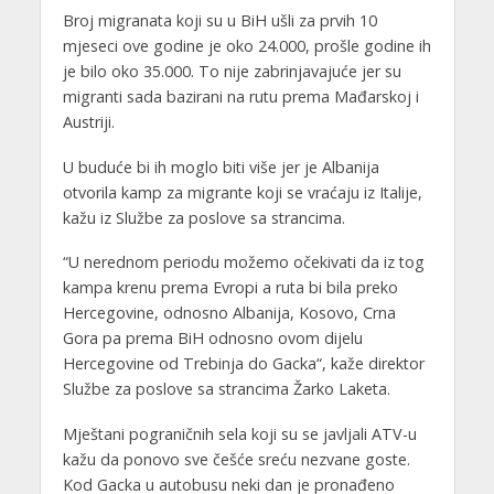
Broj migranata koji su u BiH ušli za prvih 10
mjeseci ove godine je oko 24.000, prošle godine ih
je bilo oko 35.000. To nije zabrinjavajuće jer su
migranti sada bazirani na rutu prema Mađarskoj i
Austriji.
U buduće bi ih moglo biti više jer je Albanija
otvorila kamp za migrante koji se vraćaju iz Italije,
kažu iz Službe za poslove sa strancima.
“U nerednom periodu možemo očekivati da iz tog
kampa krenu prema Еvropi a ruta bi bila preko
Hercegovine, odnosno Albanija, Kosovo, Crna
Gora pa prema BiH odnosno ovom dijelu
Hercegovine od Trebinja do Gacka“, kaže direktor
Službe za poslove sa strancima Žarko Laketa.
Mještani pograničnih sela koji su se javljali ATV-u
kažu da ponovo sve češće sreću nezvane goste.
Kod Gacka u autobusu neki dan je pronađeno