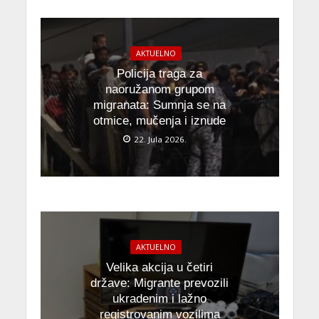
AKTUELNO
Policija traga za
naoružanom grupom
migranata: Sumnja se na
otmice, mučenja i iznude
22. Jula 2026.
AKTUELNO
Velika akcija u četiri
države: Migrante prevozili
ukradenim i lažno
registrovanim vozilima