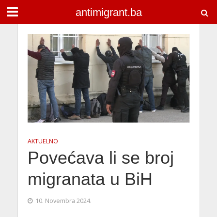
antimigrant.ba
AKTUELNO
Povećava li se broj
migranata u BiH
10. Novembra 2024.