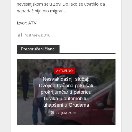
nevesinjskom selu Zovi Do iako se utvrdilo da
napadač nije bio migrant.
Izvor: ATV
Post Views:
316
Preporučeni članci
AKTUELNO
Nesvakidašnji slučaj:
Dvojica Iračana pokušali
prokrijumčariti petoricu
Turaka u automobilu,
uhapšeni u Grudama
27. Jula 2026.