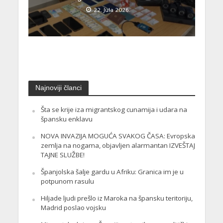
22. Jula 2026.
Najnoviji članci
Šta se krije iza migrantskog cunamija i udara na
špansku enklavu
NOVA INVAZIJA MOGUĆA SVAKOG ČASA: Evropska
zemlja na nogama, objavljen alarmantan IZVEŠTAJ
TAJNE SLUŽBE!
Španjolska šalje gardu u Afriku: Granica im je u
potpunom rasulu
Hiljade ljudi prešlo iz Maroka na špansku teritoriju,
Madrid poslao vojsku