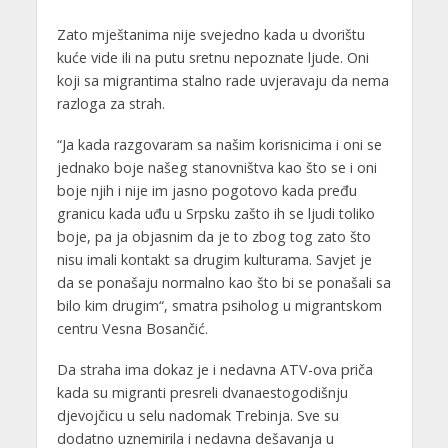
Zato mještanima nije svejedno kada u dvorištu
kuće vide ili na putu sretnu nepoznate ljude. Oni
koji sa migrantima stalno rade uvjeravaju da nema
razloga za strah.
“Ja kada razgovaram sa našim korisnicima i oni se
jednako boje našeg stanovništva kao što se i oni
boje njih i nije im jasno pogotovo kada pređu
granicu kada uđu u Srpsku zašto ih se ljudi toliko
boje, pa ja objasnim da je to zbog tog zato što
nisu imali kontakt sa drugim kulturama. Savjet je
da se ponašaju normalno kao što bi se ponašali sa
bilo kim drugim“, smatra psiholog u migrantskom
centru Vesna Bosančić.
Da straha ima dokaz je i nedavna ATV-ova priča
kada su migranti presreli dvanaestogodišnju
djevojčicu u selu nadomak Trebinja. Sve su
dodatno uznemirila i nedavna dešavanja u