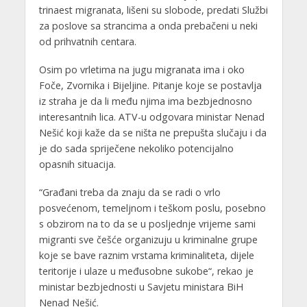
trinaest migranata, lišeni su slobode, predati Službi
za poslove sa strancima a onda prebačeni u neki
od prihvatnih centara.
Osim po vrletima na jugu migranata ima i oko
Foče, Zvornika i Bijeljine. Pitanje koje se postavlja
iz straha je da li među njima ima bezbjednosno
interesantnih lica. ATV-u odgovara ministar Nenad
Nešić koji kaže da se ništa ne prepušta slučaju i da
je do sada spriječene nekoliko potencijalno
opasnih situacija.
“Građani treba da znaju da se radi o vrlo
posvećenom, temeljnom i teškom poslu, posebno
s obzirom na to da se u posljednje vrijeme sami
migranti sve češće organizuju u kriminalne grupe
koje se bave raznim vrstama kriminaliteta, dijele
teritorije i ulaze u međusobne sukobe“, rekao je
ministar bezbjednosti u Savjetu ministara BiH
Nenad Nešić.