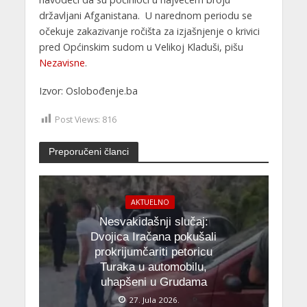
državljani Afganistana. U narednom periodu se
očekuje zakazivanje ročišta za izjašnjenje o krivici
pred Općinskim sudom u Velikoj Kladuši, pišu
Nezavisne
.
Izvor: Oslobođenje.ba
Post Views:
816
Preporučeni članci
AKTUELNO
Nesvakidašnji slučaj:
Dvojica Iračana pokušali
prokrijumčariti petoricu
Turaka u automobilu,
uhapšeni u Grudama
27. Jula 2026.