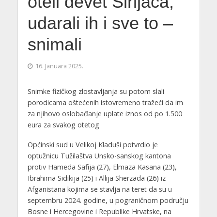
oteli devet Sirijaca,
udarali ih i sve to –
snimali
16. Januara 2025.
Snimke fizičkog zlostavljanja su potom slali
porodicama oštećenih istovremeno tražeći da im
za njihovo oslobađanje uplate iznos od po 1.500
eura za svakog otetog
Općinski sud u Velikoj Kladuši potvrdio je
optužnicu Tužilaštva Unsko-sanskog kantona
protiv Hameda Safija (27), Elmaza Kasana (23),
Ibrahima Sidikija (25) i Allija Sherzada (26) iz
Afganistana kojima se stavlja na teret da su u
septembru 2024. godine, u pograničnom području
Bosne i Hercegovine i Republike Hrvatske, na