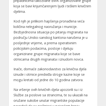
pripadnicima takozvane BWK organizovane grupe
koja se bavi krijumčarenjem ljudi i teškim krivičnim
djelima.
Kod njih je prilikom hapšenja pronađena veća
količina nelegalnog naoružanja i municije.
Bezbjednosna situacija po pitanju migranata na
području Unsko-sanskog kantona narušena je u
posljednje vrijeme, a prema operativnim
policijskim podacima, postoje i djeluju
organizirane grupe migranata koje se bave
otmicama drugih migranata i iznudom novca.
Inače, domaće zakonodavstvo za krivična djela
iznude i otmice predviđa stroge kazne koje se
mogu kretati od jedne do 10 godina zatvora.
Na vršenje ovih krivičnih djela upozorili su i iz
Službe za poslove sa strancima, te su ukazali na
oružane sukobe unutar migrantske populacije
navodeći da su počinioci u najvećem broju