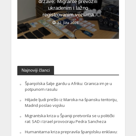
države: Migrante prevozili
ukradenim i lažno
registrovanim vozilima
22. Jula 2026.
Najnoviji članci
Španjolska šalje gardu u Afriku: Granica im je u
potpunom rasulu
Hiljade ljudi prešlo iz Maroka na špansku teritoriju,
Madrid poslao vojsku
Migrantska kriza u Španiji pretvorila se u politički
rat: SAD i Izrael provociraju Pedra Sancheza
Humanitarna kriza prepravila španjolsku enklavu: