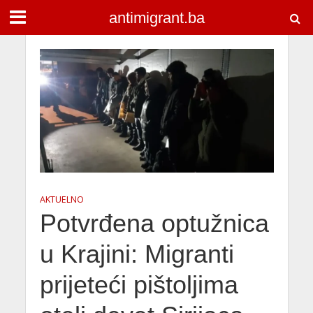
antimigrant.ba
AKTUELNO
Potvrđena optužnica
u Krajini: Migranti
prijeteći pištoljima