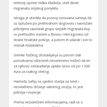
teritoriji općine Velika Kladuša, oteli devet
migranata sirijskog porijekla.
Istraga je utvrdila da postoji osnovana sumnja da
su optuženi po prethodnom dogovoru i naoružani
pištoljima zaustavili grupu sirijskih migranata koji
su prethodno vraćeni u Bosnu i Hercegovinu od
strane hrvatske policije, a potom ih udarali i sve to
snimali mobitelima.
Snimke fizičkog zlostavljanja su potom slali
porodicama oštećenih istovremeno tražeći da im
za njihovo oslobađanje uplate iznos od po 1.500
eura za svakog otetog.
Hamedu Safiju se ujedno stavlja na teret i
neovlašteno držanje vatrenog oružja, to jest
pištolja i municije.
Prema nezvaničnim informacijama, radi se o