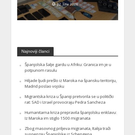
22. Jula 2026.
Najnoviji članci
Španjolska šalje gardu u Afriku: Granica im je u
potpunom rasulu
Hiljade ljudi prešlo iz Maroka na špansku teritoriju,
Madrid poslao vojsku
Migrantska kriza u Španiji pretvorila se u politički
rat: SAD i Izrael provociraju Pedra Sancheza
Humanitarna kriza prepravila španjolsku enklavu:
Iz Maroka im stiglo 1500 migranata
Zbog masovnog priljeva migranata, Italija traži
suspenziju Španjolske iz Schengena