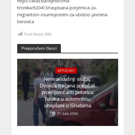
https://avaz.ba/vijesti/crna-
hronika/620413/raspisana-potjernica-za-
migrantom-osumnjicenim-za-ubistvo-jasmina-
berovica
Post Views:
896
Preporučeni članci
AKTUELNO
Nesvakidašnji slučaj:
Dvojica Iračana pokušali
prokrijumčariti petoricu
Turaka u automobilu,
uhapšeni u Grudama
27. Jula 2026.