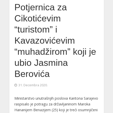
Potjernica za
Cikotićevim
“turistom” i
Kavazovićevim
“muhadžirom” koji je
ubio Jasmina
Berovića
31. Decembra 2020.
Ministarstvo unutrašnjih poslova Kantona Sarajevo
raspisalo je potragu za državljaninom Maroka
Hananijem Benazijem (25) koji je treći osumnjičeni