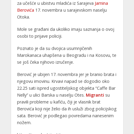
za učešće u ubistvu mladića iz Sarajeva
Jamina
Berovića
17. novembra u sarajevskom naselju
Otoka.
Mole se građani da ukoliko imaju saznanja o ovoj
osobi to prijave policiji.
Poznato je da su dvojica usumnjičenih
Marokanaca uhapšena u Beogradu i na Kosovu, te
se još čeka njihovo izručenje.
Berović je ubijen 17. novembra jer je branio brata i
njegovu imovinu. Krvavi napad se dogodio oko
22.25 sati ispred ugostiteljskog objekta “Caffe Bar
Nelly” u ulici Barska u naselju Otes.
Migranti
su
pravili probleme u kafiću, čiji je vlasnik brat
Berovića koji nije želio da ih usluži zbog policijskog
sata. Berović je podlegao povredama nanesenim
nožem.