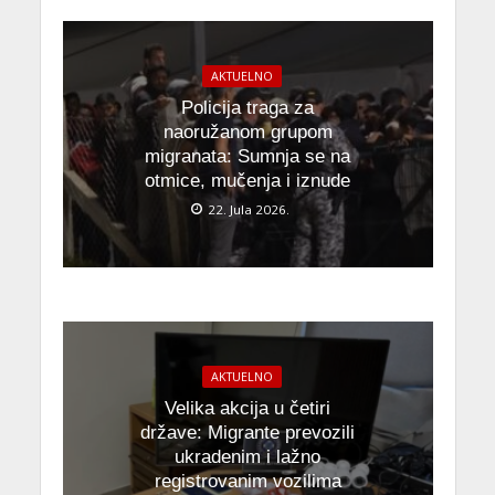
AKTUELNO
Policija traga za
naoružanom grupom
migranata: Sumnja se na
otmice, mučenja i iznude
22. Jula 2026.
AKTUELNO
Velika akcija u četiri
države: Migrante prevozili
ukradenim i lažno
registrovanim vozilima