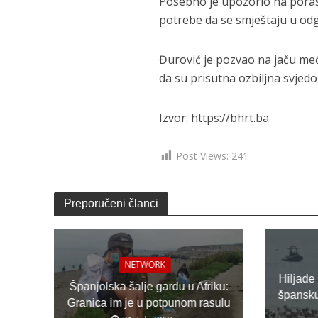
Posebno je upozorio na porast
potrebe da se smještaju u od
Đurović je pozvao na jaču me
da su prisutna ozbiljna svjedo
Izvor: https://bhrt.ba
Post Views:
241
Preporučeni članci
NETWORK
Hiljade
Španjolska šalje gardu u Afriku:
špansku 
Granica im je u potpunom rasulu