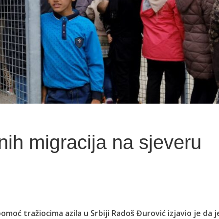
nih migracija na sjeveru
omoć tražiocima azila u Srbiji Radoš Đurović izjavio je da j