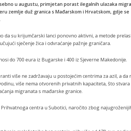
sebno u augustu, primjetan porast ilegalnih ulazaka migr
veru zemlje duž granica s Mađarskom i Hrvatskom, gdje se
.
uo da su krijumčarski lanci ponovno aktivni, a metode prela
ljučujući sječenje žica i odvraćanje pažnje graničara.
znosi do 700 eura iz Bugarske i 400 iz Sjeverne Makedonije.
anti više ne zadržavaju u postojećim centrima za azil, a da 
jvodinu, više nema otvorenih privatnih kapaciteta, što stvara
raćanja migranata s mađarske granice.
e Prihvatnoga centra u Subotici, naročito zbog najugroženiji