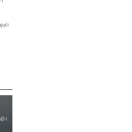
 i
jući
AD i