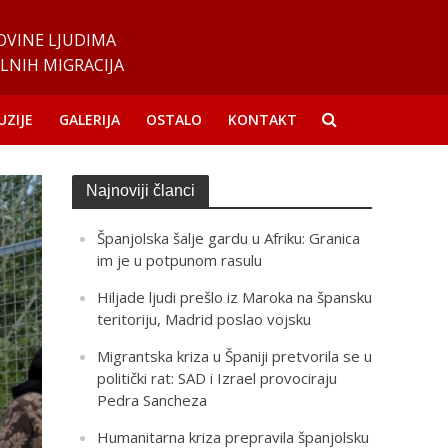
OVINE LJUDIMA
LNIH MIGRACIJA
UZIJE
GALERIJA
OSTALO
KONTAKT
Najnoviji članci
Španjolska šalje gardu u Afriku: Granica
im je u potpunom rasulu
Hiljade ljudi prešlo iz Maroka na špansku
teritoriju, Madrid poslao vojsku
Migrantska kriza u Španiji pretvorila se u
politički rat: SAD i Izrael provociraju
Pedra Sancheza
Humanitarna kriza prepravila španjolsku