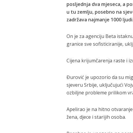
posljednja dva mjeseca, a po
u tu zemlju, posebno na sje
zadržava najmanje 1000 ljudi
On je za agenciju Beta istakn
granice sve sofisticiranije, uk
Cijena krijumčarenja raste i i
Đurović je upozorio da su migr
sjeveru Srbije, uključujući Vo
ozbiljne probleme prilikom v
Apelirao je na hitno otvaranj
žena, djece i starijih osoba.