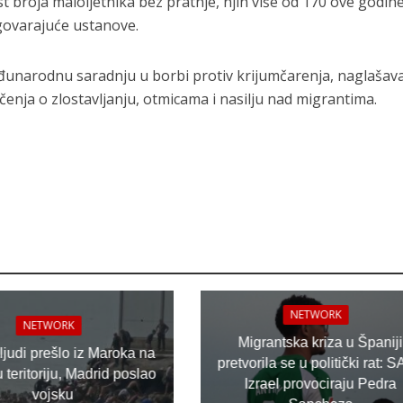
 broja maloljetnika bez pratnje, njih više od 170 ove godine
govarajuće ustanove.
đunarodnu saradnju u borbi protiv krijumčarenja, naglašava
čenja o zlostavljanju, otmicama i nasilju nad migrantima.
NETWORK
NETWORK
Migrantska kriza u Španiji
 ljudi prešlo iz Maroka na
pretvorila se u politički rat: S
teritoriju, Madrid poslao
Izrael provociraju Pedra
vojsku