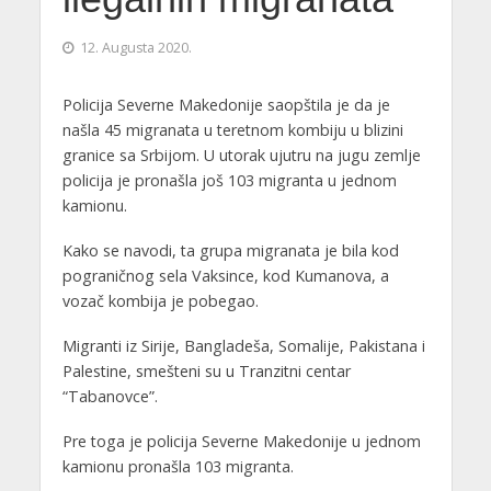
12. Augusta 2020.
Policija Severne Makedonije saopštila je da je
našla 45 migranata u teretnom kombiju u blizini
granice sa Srbijom. U utorak ujutru na jugu zemlje
policija je pronašla još 103 migranta u jednom
kamionu.
Kako se navodi, ta grupa migranata je bila kod
pograničnog sela Vaksince, kod Kumanova, a
vozač kombija je pobegao.
Migranti iz Sirije, Bangladeša, Somalije, Pakistana i
Palestine, smešteni su u Tranzitni centar
“Tabanovce”.
Pre toga je policija Severne Makedonije u jednom
kamionu pronašla 103 migranta.