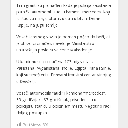
Ti migranti su pronađeni kada je policija zaustavila
putnički automobil “audi” i kamion “mercedes” koji
je išao za njim, u utorak ujutru u blizini Demir
Kapije, na jugu zemlje.
Vozač teretnog vozila je odmah počeo da beži, ali
je ubrzo pronađen, navelo je Ministarstvo
unutrašnjih poslova Severne Makedonije.
U kamionu su pronađena 103 migranta iz
Pakistana, Avganistana, Indije, Egipta, Irana i Sirije,
koji su smešteni u Prihvatni tranzitni centar Vinojug
u Đevđeliji.
Vozači automobila “audi” i kamiona “mercedes”,
35-godišnjak i 37-godišnjak, privedeni su u
policijsku stanicu u obližnjem mestu Negotino radi
daljeg postupka.
Post Views:
801