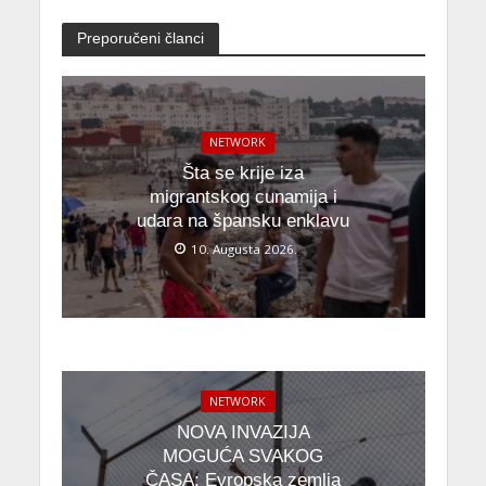
Preporučeni članci
NETWORK
Šta se krije iza
migrantskog cunamija i
udara na špansku enklavu
10. Augusta 2026.
NETWORK
NOVA INVAZIJA
MOGUĆA SVAKOG
ČASA: Evropska zemlja