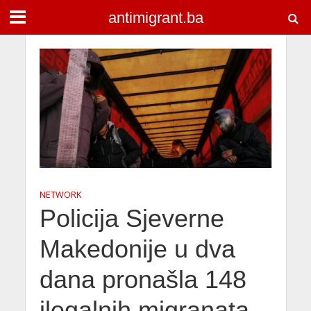
antimigrant.ba
NETWORK
Policija Sjeverne
Makedonije u dva
dana pronašla 148
ilegalnih migranata