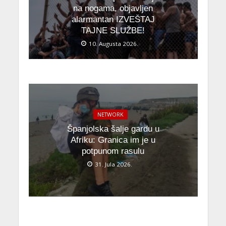
na nogama, objavljen
alarmantan IZVEŠTAJ
TAJNE SLUŽBE!
10. Augusta 2026.
NETWORK
Španjolska šalje gardu u
Afriku: Granica im je u
potpunom rasulu
31. Jula 2026.