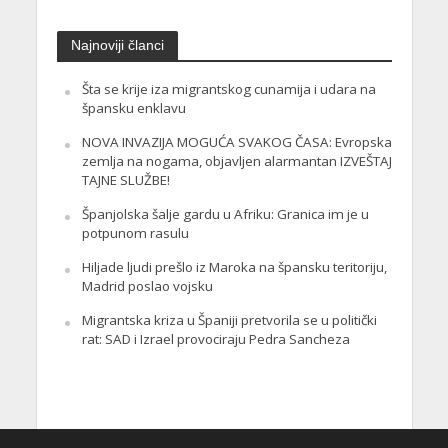
Najnoviji članci
Šta se krije iza migrantskog cunamija i udara na
špansku enklavu
NOVA INVAZIJA MOGUĆA SVAKOG ČASA: Evropska
zemlja na nogama, objavljen alarmantan IZVEŠTAJ
TAJNE SLUŽBE!
Španjolska šalje gardu u Afriku: Granica im je u
potpunom rasulu
Hiljade ljudi prešlo iz Maroka na špansku teritoriju,
Madrid poslao vojsku
Migrantska kriza u Španiji pretvorila se u politički
rat: SAD i Izrael provociraju Pedra Sancheza