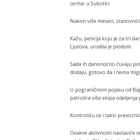
centar u Subotici.
Nakon više meseci, stanovnic
Kažu, peticija koju je za tri 
Ljutova, urodila je plodom.
Sada ih danonoćno čuvaju poli
dodaju, gotovo da i nema mig
U pograničnom pojasu od Baj
patrolira više ekipa odeljenja 
Kontrolišu se i taksi prevoznic
Ovakve aktivnosti nastaviće s