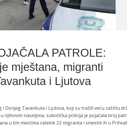
POJAČALA PATROLE:
ije mještana, migranti
Tavankuta i Ljutova
 Donjeg Tavankuta i Ljutova, koji su tražili veću zaštitu dr
 njihovim naseljima, subotička policija je pojačala broj patr
ana u tim mestima zatekle 22 migranta i smestili ih u Prihva