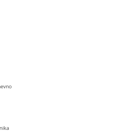
nevno
nika