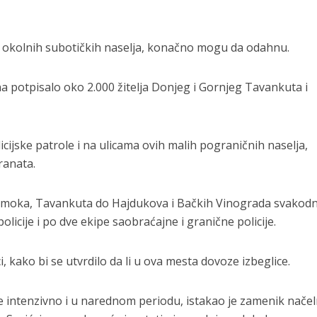
i okolnih subotičkih naselja, konačno mogu da odahnu.
dana potpisalo oko 2.000 žitelja Donjeg i Gornjeg Tavankuta i
cijske patrole i na ulicama ovih malih pograničnih naselja,
ranata.
moka, Tavankuta do Hajdukova i Bačkih Vinograda svakod
policije i po dve ekipe saobraćajne i granične policije.
i, kako bi se utvrdilo da li u ova mesta dovoze izbeglice.
e intenzivno i u narednom periodu, istakao je zamenik načel