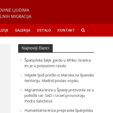
OVINE LJUDIMA
LNIH MIGRACIJA
UZIJE
GALERIJA
OSTALO
KONTAKT
Najnoviji članci
Španjolska šalje gardu u Afriku: Granica
im je u potpunom rasulu
Hiljade ljudi prešlo iz Maroka na špansku
teritoriju, Madrid poslao vojsku
Migrantska kriza u Španiji pretvorila se u
politički rat: SAD i Izrael provociraju
Pedra Sancheza
Humanitarna kriza prepravila španjolsku