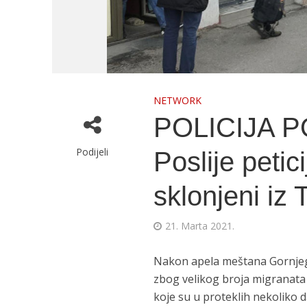
NETWORK
POLICIJA 
Podijeli
Poslije petic
sklonjeni iz 
21. Marta 2021.
Nakon apela meštana Gornjeg i
zbog velikog broja migranata u
koje su u proteklih nekoliko d