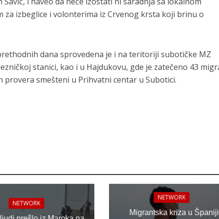
 Savić, i naveo da neće izostati ni saradnja sa lokalnom
a izbeglice i volonterima iz Crvenog krsta koji brinu o
prethodnih dana sprovedena je i na teritoriji subotičke MZ
zničkoj stanici, kao i u Hajdukovu, gde je zatečeno 43 migr
h provera smešteni u Prihvatni centar u Subotici.
NETWORK
NETWORK
Migrantska kriza u Španiji
 ljudi prešlo iz Maroka na