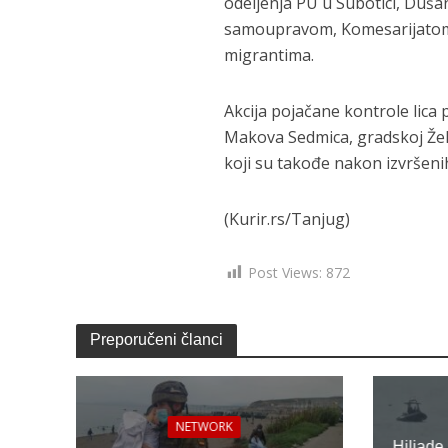
odeljenja PU u Subotici, Dušan
samoupravom, Komesarijatom z
migrantima.
Akcija pojačane kontrole lica 
Makova Sedmica, gradskoj Žele
koji su takođe nakon izvršeni
(Kurir.rs/Tanjug)
Post Views:
872
Preporučeni članci
NETWORK
Hiljade