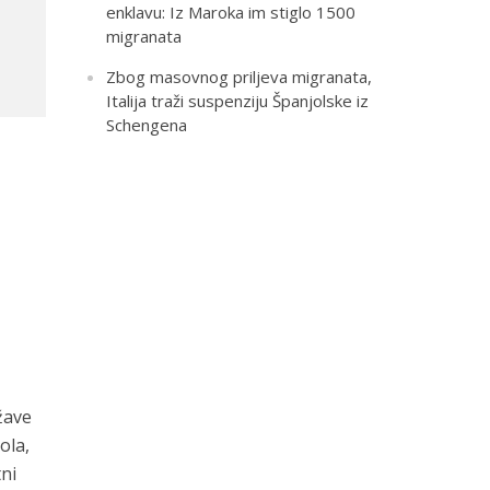
enklavu: Iz Maroka im stiglo 1500
migranata
Zbog masovnog priljeva migranata,
Italija traži suspenziju Španjolske iz
Schengena
žave
ola,
tni