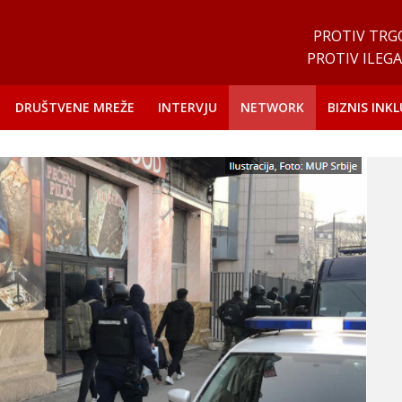
PROTIV TRG
PROTIV ILEGA
DRUŠTVENE MREŽE
INTERVJU
NETWORK
BIZNIS INKL