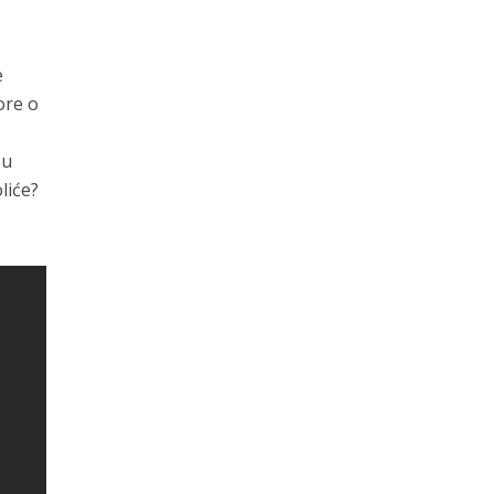
e
ore o
su
liće?