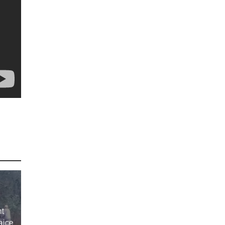
t
ajce