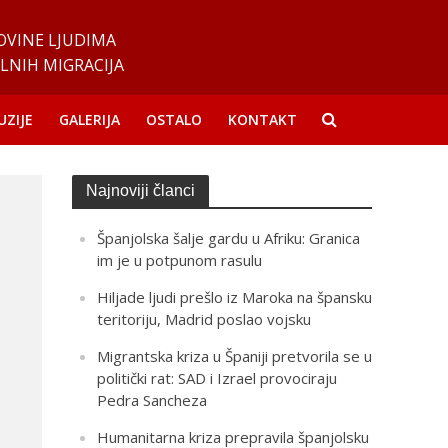
OVINE LJUDIMA
LNIH MIGRACIJA
UZIJE
GALERIJA
OSTALO
KONTAKT
Najnoviji članci
Španjolska šalje gardu u Afriku: Granica
im je u potpunom rasulu
Hiljade ljudi prešlo iz Maroka na špansku
teritoriju, Madrid poslao vojsku
Migrantska kriza u Španiji pretvorila se u
politički rat: SAD i Izrael provociraju
Pedra Sancheza
Humanitarna kriza prepravila španjolsku