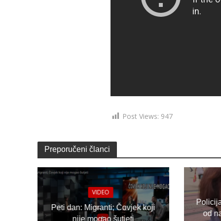
Post Views:
947
Preporučeni članci
VIDEO
Policij
Peti dan: Migranti; Čovjek koji
od n
nije mogao šutjeti