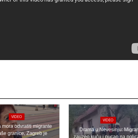
VIDEO
VIDEO
a mora odvratiti migrante
Drama u Nevesinju: Migran
aše granice, Zagreb je
zauzeo kuću i pucao na polic