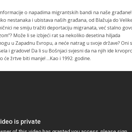
 informacije o napadima migrantskih bandi na naše građane!
ko nestanaka i ubistava naših građana, od Blažuja do Velik
čnici ne smiju tražiti deportaciju migranata, već stalno gov
m”? Može li se izbjeći rat sa nekoliko desetina hiljada
 mogu u Zapadnu Evropu, a neće natrag u svoje države? Oni 
ela i gradove! Da li su Bošnjaci svjesni da na njih ide krvopro
o će žrtve biti manje! …Kao i 1992. godine.