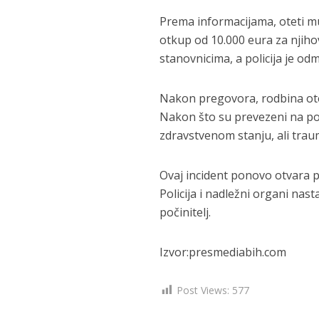
Prema informacijama, oteti mu
otkup od 10.000 eura za njihov
stanovnicima, a policija je o
Nakon pregovora, rodbina otet
Nakon što su prevezeni na po
zdravstvenom stanju, ali trau
Ovaj incident ponovo otvara pi
Policija i nadležni organi nast
počinitelj.
Izvor:presmediabih.com
Post Views:
577