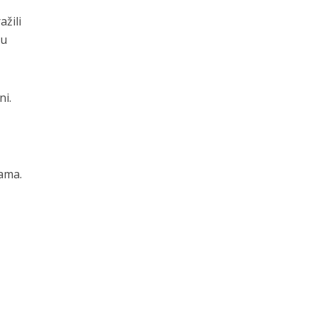
ažili
đu
ni.
jama.