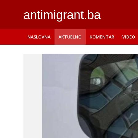
antimigrant.ba
NASLOVNA
AKTUELNO
KOMENTAR
VIDEO