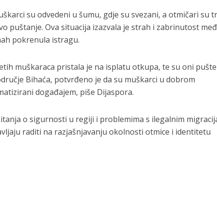
škarci su odvedeni u šumu, gdje su svezani, a otmičari su tr
o puštanje. Ova situacija izazvala je strah i zabrinutost me
dmah pokrenula istragu.
ih muškaraca pristala je na isplatu otkupa, te su oni pušte
dručje Bihaća, potvrđeno je da su muškarci u dobrom
matizirani događajem, piše Dijaspora.
tanja o sigurnosti u regiji i problemima s ilegalnim migraci
avljaju raditi na razjašnjavanju okolnosti otmice i identitetu