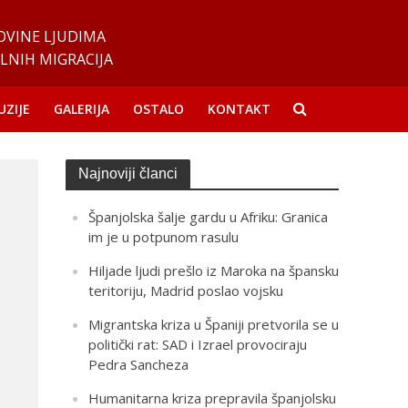
OVINE LJUDIMA
LNIH MIGRACIJA
UZIJE
GALERIJA
OSTALO
KONTAKT
Najnoviji članci
Španjolska šalje gardu u Afriku: Granica
im je u potpunom rasulu
Hiljade ljudi prešlo iz Maroka na špansku
teritoriju, Madrid poslao vojsku
Migrantska kriza u Španiji pretvorila se u
politički rat: SAD i Izrael provociraju
Pedra Sancheza
Humanitarna kriza prepravila španjolsku