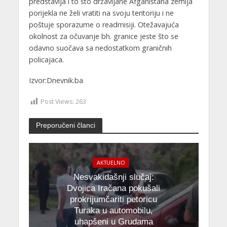
predstavlja i to što državljane Afganistana zemlja
porijekla ne želi vratiti na svoju teritoriju i ne
poštuje sporazume o readmisiji. Otežavajuća
okolnost za očuvanje bh. granice jeste što se
odavno suočava sa nedostatkom graničnih
policajaca.
Izvor:Dnevnik.ba
Post Views:
263
Preporučeni članci
AKTUELNO
Nesvakidašnji slučaj:
Dvojica Iračana pokušali
prokrijumčariti petoricu
Turaka u automobilu,
uhapšeni u Grudama