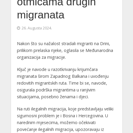
otmicama drugih
migranata
26. Augusta 2024.
Nakon što su nažalost stradali migranti na Drini,
prilikom prelaska rijeke, oglasila se Međunarodna
organizacija za migracije.
Ključ je navode u razotkrivanju krijumčara
migranata širom Zapadnog Balkana i uvođenju
redovitih migrantskih ruta. Time bi se, navode,
osigurala podrška migrantima u ranjivim
situacijama, posebno ženama i djeci.
Na ruti ilegalnih migracija, koje predstavljaju veliki
sigurnosni problem je i Bosna i Hercegovina. U
narednim mjesecima, možemo očekivati
povećanje ilegalnih migracija, upozoravaju iz