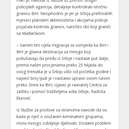
Plan je, navode iz Službe uz pomoć drugih
policijskih agencija, detaljnije kontrolirati istočnu
granicu BiH. Neophodno je jer je Srbija prethodnih
mjeseci planskim aktivnostima i akcijama policije
pojačala kontrolu granice, naročito dio koji graniči
sa Mađarskom.
– Samim tim cijela migracija se usmjerila ka BiH i
BiH je glavna destinacija za mnoge koji
pokušavaju da pređu iz Srbije i nastave put dalje,
prema našim procjenama preko 25 hiljada do
ovog trenutka je u Srbiju ušlo od početka godine i
najveći broj ljudi je i nastavio upravo ovom rutom
preko Drine ka BiH, izjavio je ravnatelj Centra za
zaštitu i pomoć tražiteljima azila Srbije, Radoša
Đurović.
Iz Službe za poslove sa strancima navode da se,
kada je riječ o oružanim kriminalnim grupama,
mora mnogo ozbiljnije djelovati. Dodatni problem