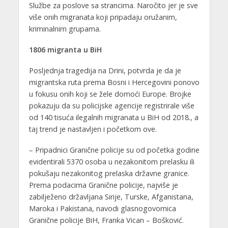
Službe za poslove sa strancima. Naročito jer je sve
više onih migranata koji pripadaju oružanim,
kriminalnim grupama.
1806 migranta u BiH
Posljednja tragedija na Drini, potvrda je da je
migrantska ruta prema Bosni i Hercegovini ponovo
u fokusu onih koji se žele domoći Europe. Brojke
pokazuju da su policijske agencije registrirale više
od 140 tisuća ilegalnih migranata u BiH od 2018., a
taj trend je nastavljen i početkom ove.
– Pripadnici Granične policije su od početka godine
evidentirali 5370 osoba u nezakonitom prelasku ili
pokušaju nezakonitog prelaska državne granice.
Prema podacima Granične policije, najviše je
zabilježeno državljana Sirije, Turske, Afganistana,
Maroka i Pakistana, navodi glasnogovornica
Granične policije BiH, Franka Vican – Bošković.