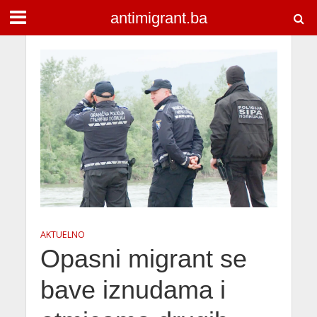
antimigrant.ba
AKTUELNO
Opasni migrant se
bave iznudama i