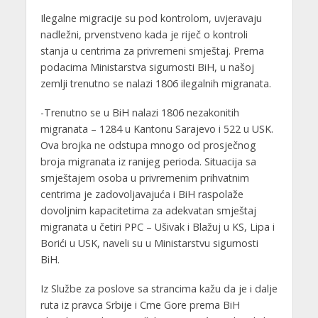
Ilegalne migracije su pod kontrolom, uvjeravaju
nadležni, prvenstveno kada je riječ o kontroli
stanja u centrima za privremeni smještaj. Prema
podacima Ministarstva sigurnosti BiH, u našoj
zemlji trenutno se nalazi 1806 ilegalnih migranata.
-Trenutno se u BiH nalazi 1806 nezakonitih
migranata – 1284 u Kantonu Sarajevo i 522 u USK.
Ova brojka ne odstupa mnogo od prosječnog
broja migranata iz ranijeg perioda. Situacija sa
smještajem osoba u privremenim prihvatnim
centrima je zadovoljavajuća i BiH raspolaže
dovoljnim kapacitetima za adekvatan smještaj
migranata u četiri PPC – Ušivak i Blažuj u KS, Lipa i
Borići u USK, naveli su u Ministarstvu sigurnosti
BiH.
Iz Službe za poslove sa strancima kažu da je i dalje
ruta iz pravca Srbije i Crne Gore prema BiH