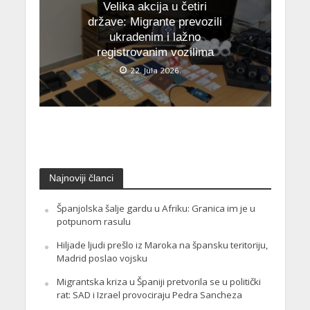
Velika akcija u četiri
države: Migrante prevozili
ukradenim i lažno
registrovanim vozilima
22. Jula 2026.
Najnoviji članci
Španjolska šalje gardu u Afriku: Granica im je u
potpunom rasulu
Hiljade ljudi prešlo iz Maroka na špansku teritoriju,
Madrid poslao vojsku
Migrantska kriza u Španiji pretvorila se u politički
rat: SAD i Izrael provociraju Pedra Sancheza