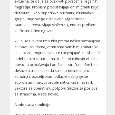
aktuelna, te da je za očekivati povećanje ilegalnih
migracija. Problem predstavljaju oni migranti koje
detektiraju kao pripadnike oružanih, kriminalnih
grupa, prije svega državljana Afganistana i
Maroka. Predstavljaju složen sigurnosni problem
za Bosnu i Hercegovinu.
– Oni se u ovom trenutku prema našim saznanjima
se bave iznudama, otmicama samih migranata koji
su u okviru migrantske rute i ucjenjujući ih i slikajući
u delikatnim situacijama, traže od njihovih obitelji
novac, a pokušavaju i oružane obračune. Sve to se
dešava u trenutku kada su sigurnosne agencije u
suradnji s tužiteljstvom odlučile ozbiljnije se
suprotstaviti takvoj problematici, kaže načelnik
Sektora za operativnu potporu Službe za poslove
sa strancima, Rade Kovač.
Nedostatak policije