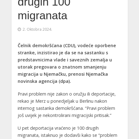
drugih 100
migranata
2. Oktobra 2024.
Čelnik demokršćana (CDU), vodeće oporbene
stranke, inzistirao je da se na sastanku s
predstavnicima vlade i saveznih zemalja u
utorak pregovara o znatnom smanjenju
migracija u Njemačku, prenosi Njemačka
novinska agencija (dpa).
Pravi problem nije zakon o oružju ili deportacije,
rekao je Merz u ponedjeljak u Berlinu nakon
internog sastanka demokršćana. “Pravi problem
još uvijek je nekontrolirani migracijski pritisak.”
U pet deportacija vraćeno je 100 drugih
migranata, istaknuo je dodavši kako se “problem