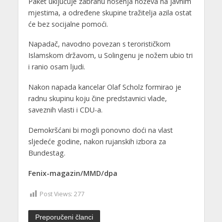
Paket uključuje zabranu nošenja noževa na javnim
mjestima, a određene skupine tražitelja azila ostat
će bez socijalne pomoći.
Napadač, navodno povezan s terorističkom
Islamskom državom, u Solingenu je nožem ubio tri
i ranio osam ljudi.
Nakon napada kancelar Olaf Scholz formirao je
radnu skupinu koju čine predstavnici vlade,
saveznih vlasti i CDU-a.
Demokršćani bi mogli ponovno doći na vlast
sljedeće godine, nakon rujanskih izbora za
Bundestag.
Fenix-magazin/MMD/dpa
Post Views:
277
Preporučeni članci