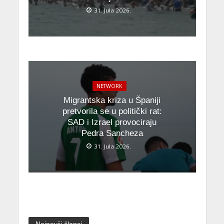
31. Jula 2026.
NETWORK
Migrantska kriza u Španiji
pretvorila se u politički rat:
SAD i Izrael provociraju
Pedra Sancheza
31. Jula 2026.
Najnoviji članci