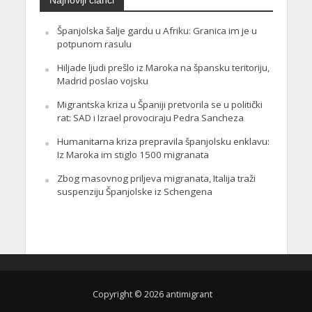
Španjolska šalje gardu u Afriku: Granica im je u
potpunom rasulu
Hiljade ljudi prešlo iz Maroka na špansku teritoriju,
Madrid poslao vojsku
Migrantska kriza u Španiji pretvorila se u politički
rat: SAD i Izrael provociraju Pedra Sancheza
Humanitarna kriza prepravila španjolsku enklavu:
Iz Maroka im stiglo 1500 migranata
Zbog masovnog priljeva migranata, Italija traži
suspenziju Španjolske iz Schengena
Copyright © 2026 antimigrant