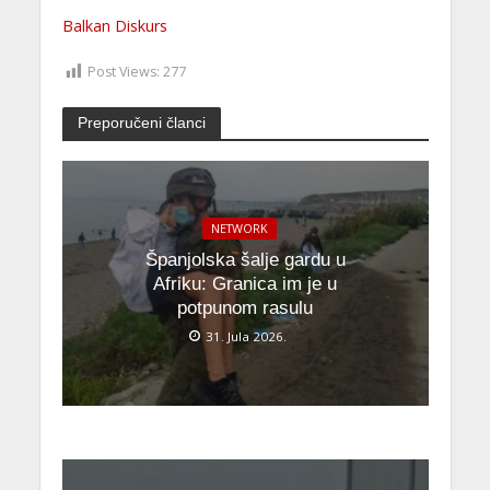
Balkan Diskurs
Post Views:
277
Preporučeni članci
NETWORK
Španjolska šalje gardu u
Afriku: Granica im je u
potpunom rasulu
31. Jula 2026.