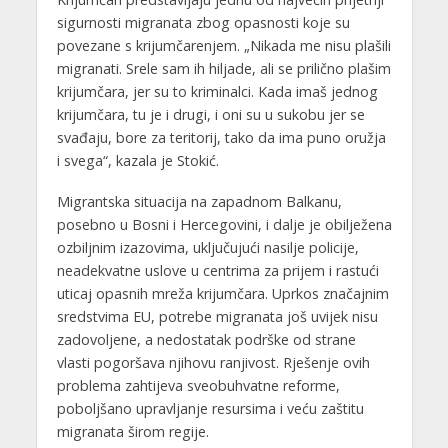
sigurnosti migranata zbog opasnosti koje su
povezane s krijumčarenjem. „Nikada me nisu plašili
migranati. Srele sam ih hiljade, ali se prilično plašim
krijumčara, jer su to kriminalci. Kada imaš jednog
krijumčara, tu je i drugi, i oni su u sukobu jer se
svađaju, bore za teritorij, tako da ima puno oružja
i svega“, kazala je Stokić.
Migrantska situacija na zapadnom Balkanu,
posebno u Bosni i Hercegovini, i dalje je obilježena
ozbiljnim izazovima, uključujući nasilje policije,
neadekvatne uslove u centrima za prijem i rastući
uticaj opasnih mreža krijumčara. Uprkos značajnim
sredstvima EU, potrebe migranata još uvijek nisu
zadovoljene, a nedostatak podrške od strane
vlasti pogoršava njihovu ranjivost. Rješenje ovih
problema zahtijeva sveobuhvatne reforme,
poboljšano upravljanje resursima i veću zaštitu
migranata širom regije.