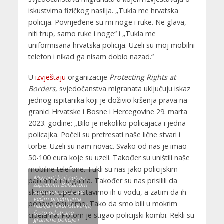
iskustvima fizičkog nasilja. „Tukla me hrvatska
policija. Povrijeđene su mi noge i ruke. Ne glava,
niti trup, samo ruke i noge“ i „Tukla me
uniformisana hrvatska policija. Uzeli su moj mobilni
telefon i nikad ga nisam dobio nazad.“
U
izvještaju
organizacije
Protecting Rights at
Borders
, svjedočanstva migranata uključuju iskaz
jednog ispitanika koji je doživio kršenja prava na
granici Hrvatske i Bosne i Hercegovine 29. marta
2023. godine: „Bilo je nekoliko policajaca i jedna
policajka. Počeli su pretresati naše lične stvari i
torbe. Uzeli su nam novac. Svako od nas je imao
50-100 eura koje su uzeli. Također su uništili naše
mobilne telefone. Tukli su nas jako policijskim
Migranti koji putuju
palicama i nogama. Također su nas prisilili da
zapadnim Balkanom
skinemo cipele i stavimo ih u vodu, a zatim da ih
suočavaju se sa sve
većim prijetnjama
ponovo obujemo. Tako da smo bili u mokrim
nasilja i iskorištavanja,
često od strane
cipelama. Potom je stigao policijski kombi. Rekli su
granične policije i