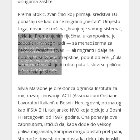
uslugama zaštite.
Prema Stokić, zvaničnici koji primaju sredstva EU
ponašaju se kao da će migranti „nestati“. Umjesto
toga, novac se troši na „hranjenje samog sistema“,
rekla je. Prema njenim riječima, u kampovima je
Krijumčari vrebaju
zaposleno mnogo ljudi — sa menadžerima za
ranjive migrante koji
traže sigurniji prolaz
nekoliko različitih stvari — ali migranti i dalje ne
kroz zapadni Balkan,
nudeći lažna obećanja
dobijaju osnovne potrepštine, poput odjeće. „Čula
o sigurnom tranzitu u
sam to od samih ljudi toliko puta. Uslovi su prilično
zamjenu za novac.
Foto: Cate Greenman.
loši“, rekla je Stokić.
Silvia Maraone je direktorica ogranka Instituta za
mir, razvoj i inovacije ACLI (Associazioni Cristiane
Lavoratori Italiani) u Bosni i Hercegovini, poznatog
kao IPSIA BiH, italijanske NVO koja djeluje u Bosni
i Hercegovini od 1997. godine. Ona ponavlja ove
zabrinutosti, ističući da, kada dođe do velikog
priliva migranata, kampovi mogu postati pretrpani,
što može dovesti do nedostatka deka, higijenskih