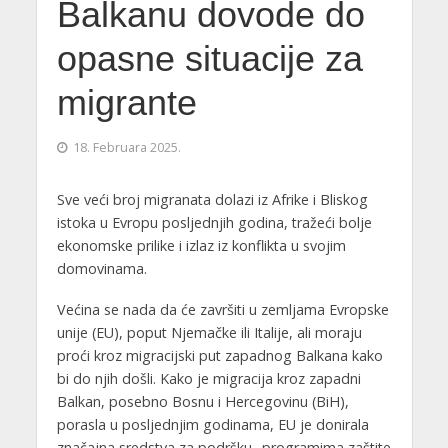
Balkanu dovode do
opasne situacije za
migrante
18. Februara 2025.
Sve veći broj migranata dolazi iz Afrike i Bliskog
istoka u Evropu posljednjih godina, tražeći bolje
ekonomske prilike i izlaz iz konflikta u svojim
domovinama.
Većina se nada da će završiti u zemljama Evropske
unije (EU), poput Njemačke ili Italije, ali moraju
proći kroz migracijski put zapadnog Balkana kako
bi do njih došli. Kako je migracija kroz zapadni
Balkan, posebno Bosnu i Hercegovinu (BiH),
porasla u posljednjim godinama, EU je donirala
značajna sredstva za podršku „programima zaštite