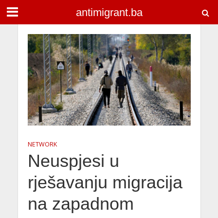
antimigrant.ba
NETWORK
Neuspjesi u
rješavanju migracija
na zapadnom