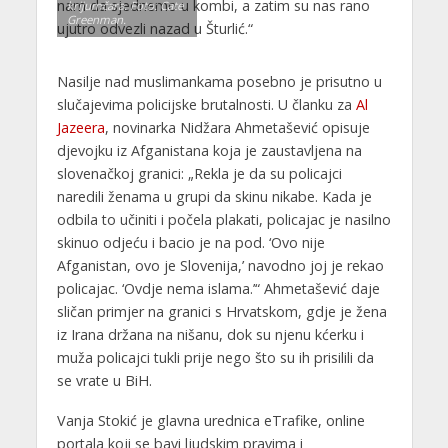
nam da sjednemo u kombi, a zatim su nas rano
krijumčara. Foto: Cate
Greenman.
ujutro odvezli nazad u Šturlić.“
Nasilje nad muslimankama posebno je prisutno u
slučajevima policijske brutalnosti. U članku za
Al
Jazeera
, novinarka Nidžara Ahmetašević opisuje
djevojku iz Afganistana koja je zaustavljena na
slovenačkoj granici: „Rekla je da su policajci
naredili ženama u grupi da skinu nikabe. Kada je
odbila to učiniti i počela plakati, policajac je nasilno
skinuo odjeću i bacio je na pod. ‘Ovo nije
Afganistan, ovo je Slovenija,’ navodno joj je rekao
policajac. ‘Ovdje nema islama.’“ Ahmetašević daje
sličan primjer na granici s Hrvatskom, gdje je žena
iz Irana držana na nišanu, dok su njenu kćerku i
muža policajci tukli prije nego što su ih prisilili da
se vrate u BiH.
Vanja Stokić je glavna urednica eTrafike, online
portala koji se bavi ljudskim pravima i