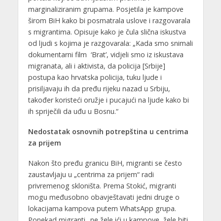
marginaliziranim grupama. Posjetila je kampove
širom BiH kako bi posmatrala uslove i razgovarala
s migrantima. Opisuje kako je čula slična iskustva
od ljudi s kojima je razgovarala: „Kada smo snimali
dokumentarni film ‘Brat’, vidjeli smo iz iskustava
migranata, ali i aktivista, da policija [Srbije]
postupa kao hrvatska policija, tuku ljude i
prisiljavaju ih da pređu rijeku nazad u Srbiju,
također koristeći oružje i pucajući na ljude kako bi
ih spriječili da uđu u Bosnu.“
Nedostatak osnovnih potrepština u centrima
za prijem
Nakon što pređu granicu BiH, migranti se često
zaustavljaju u „centrima za prijem“ radi
privremenog skloništa. Prema Stokić, migranti
mogu međusobno obavještavati jedni druge o
lokacijama kampova putem WhatsApp grupa.
Ponekad migranti „ne žele ići u kampove, žele biti