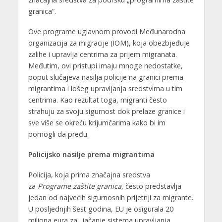
granica“.
Ove programe uglavnom provodi Međunarodna
organizacija za migracije (IOM), koja obezbjeđuje
zalihe i upravlja centrima za prijem migranata.
Međutim, ovi pristupi imaju mnoge nedostatke,
poput slučajeva nasilja policije na granici prema
migrantima i lošeg upravljanja sredstvima u tim
centrima. Kao rezultat toga, migranti često
strahuju za svoju sigurnost dok prelaze granice i
sve više se okreću krijumčarima kako bi im
pomogli da pređu.
Policijsko nasilje prema migrantima
Policija, koja prima značajna sredstva
za
Programe zaštite granica
, često predstavlja
jedan od najvećih sigurnosnih prijetnji za migrante.
U posljednjih šest godina, EU je osigurala 20
miliona eura za „jačanje sistema upravljanja