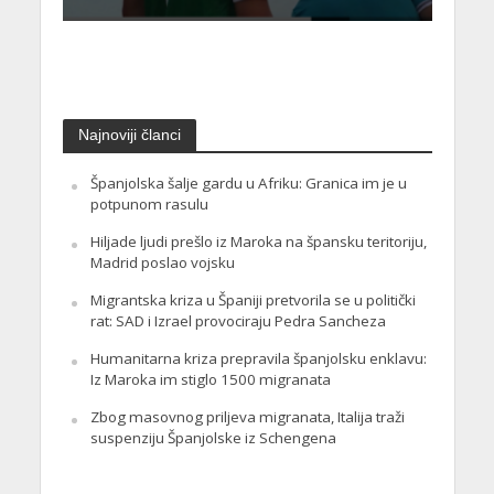
Najnoviji članci
Španjolska šalje gardu u Afriku: Granica im je u
potpunom rasulu
Hiljade ljudi prešlo iz Maroka na špansku teritoriju,
Madrid poslao vojsku
Migrantska kriza u Španiji pretvorila se u politički
rat: SAD i Izrael provociraju Pedra Sancheza
Humanitarna kriza prepravila španjolsku enklavu:
Iz Maroka im stiglo 1500 migranata
Zbog masovnog priljeva migranata, Italija traži
suspenziju Španjolske iz Schengena