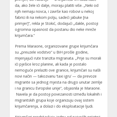
da, ako žele ići dalje, moraju platiti više. „Neki od
njih nemaju novca, i završe kao robovi u nekoj
fabrici ili na nekom polju, sadeći jabuke [na
primjer]“, rekla je Stokić, dodajući „dakle, postoji
ogromna opasnost da postanu dio neke mreže
krijumčara.“
Prema Maraone, organizovane grupe krijumčara
su „preuzele vodstvo“ u BiH prošle godine,
mijenjajući rute tranzita migranata. „Prije su morali
ići pješice kroz planine, ali kada je postalo
nemoguće prelaziti ove granice, krijumčari su našli
novi način — takozvanu ‘taxi igru’ — da prevoze
migrante sa jednog mjesta na drugo unutar zemlje
i na granicu Evropske unije“, objasnila je Maraone.
Navela je da postoji povezanosti između lokalnih i
migrantskih grupa koje organizuju ovaj sistem
krijumčarenja, a dolazi i do eksploatacije ljudi.
Krijumčari predstavljaju jednu od najvećih prijetnji