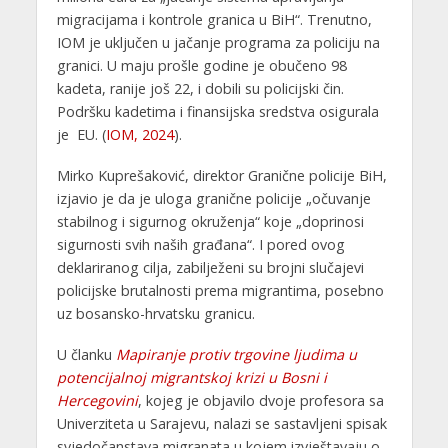
migracijama i kontrole granica u BiH“. Trenutno,
IOM je uključen u jačanje programa za policiju na
granici. U maju prošle godine je obučeno 98
kadeta, ranije još 22, i dobili su policijski čin.
Podršku kadetima i finansijska sredstva osigurala
je EU. (
IOM, 2024
).
Mirko Kuprešaković, direktor Granične policije BiH,
izjavio je da je uloga granične policije „očuvanje
stabilnog i sigurnog okruženja“ koje „doprinosi
sigurnosti svih naših građana“. I pored ovog
deklariranog cilja, zabilježeni su brojni slučajevi
policijske brutalnosti prema migrantima, posebno
uz bosansko-hrvatsku granicu.
U članku
Mapiranje protiv trgovine ljudima u
potencijalnoj migrantskoj krizi u Bosni i
Hercegovini
, kojeg je objavilo dvoje profesora sa
Univerziteta u Sarajevu, nalazi se sastavljeni spisak
svjedočanstava migranata u kojem izvještavaju o