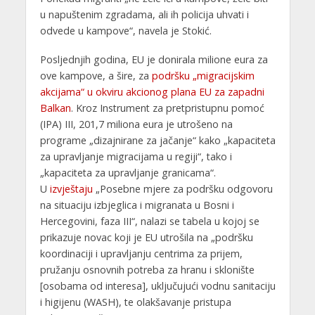
u napuštenim zgradama, ali ih policija uhvati i
odvede u kampove“, navela je Stokić.
Posljednjih godina, EU je donirala milione eura za
ove kampove, a šire, za
podršku „migracijskim
akcijama“ u okviru akcionog plana EU za zapadni
Balkan
. Kroz Instrument za pretpristupnu pomoć
(IPA) III, 201,7 miliona eura je utrošeno na
programe „dizajnirane za jačanje“ kako „kapaciteta
za upravljanje migracijama u regiji“, tako i
„kapaciteta za upravljanje granicama“.
U
izvještaju
„Posebne mjere za podršku odgovoru
na situaciju izbjeglica i migranata u Bosni i
Hercegovini, faza III“, nalazi se tabela u kojoj se
prikazuje novac koji je EU utrošila na „podršku
koordinaciji i upravljanju centrima za prijem,
pružanju osnovnih potreba za hranu i sklonište
[osobama od interesa], uključujući vodnu sanitaciju
i higijenu (WASH), te olakšavanje pristupa