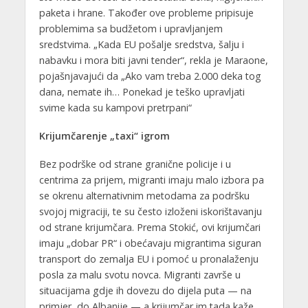
paketa i hrane. Također ove probleme pripisuje
problemima sa budžetom i upravljanjem
sredstvima. „Kada EU pošalje sredstva, šalju i
nabavku i mora biti javni tender“, rekla je Maraone,
pojašnjavajući da „Ako vam treba 2.000 deka tog
dana, nemate ih… Ponekad je teško upravljati
svime kada su kampovi pretrpani“
Krijumčarenje „taxi“ igrom
Bez podrške od strane granične policije i u
centrima za prijem, migranti imaju malo izbora pa
se okrenu alternativnim metodama za podršku
svojoj migraciji, te su često izloženi iskorištavanju
od strane krijumčara. Prema Stokić, ovi krijumčari
imaju „dobar PR“ i obećavaju migrantima siguran
transport do zemalja EU i pomoć u pronalaženju
posla za malu svotu novca. Migranti završe u
situacijama gdje ih dovezu do dijela puta — na
primjer, do Albanije — a krijumčar im tada kaže