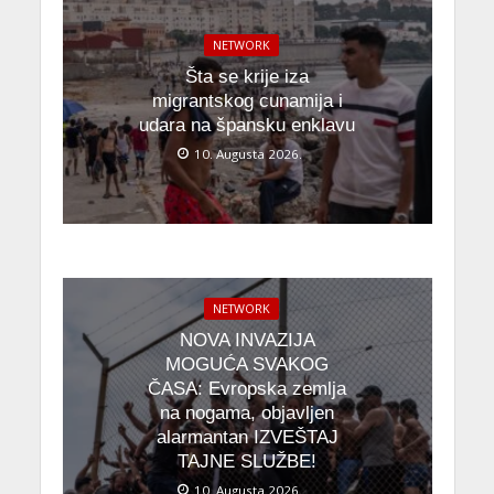
NETWORK
Šta se krije iza
migrantskog cunamija i
udara na špansku enklavu
10. Augusta 2026.
NETWORK
NOVA INVAZIJA
MOGUĆA SVAKOG
ČASA: Evropska zemlja
na nogama, objavljen
alarmantan IZVEŠTAJ
TAJNE SLUŽBE!
10. Augusta 2026.