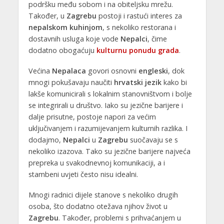
podršku među sobom i na obiteljsku mrežu.
Također, u
Zagrebu
postoji i rastući interes za
nepalskom kuhinjom
, s nekoliko restorana i
dostavnih usluga koje vode
Nepalci
, čime
dodatno obogaćuju
kulturnu ponudu grada
.
Većina
Nepalaca
govori osnovni
engleski
, dok
mnogi pokušavaju naučiti
hrvatski jezik
kako bi
lakše komunicirali s lokalnim stanovništvom i bolje
se integrirali u društvo. Iako su jezične barijere i
dalje prisutne, postoje napori za većim
uključivanjem i razumijevanjem kulturnih razlika. I
dodajmo,
Nepalci
u
Zagrebu
suočavaju se s
nekoliko izazova. Tako su jezične barijere najveća
prepreka u svakodnevnoj komunikaciji, a i
stambeni uvjeti često nisu idealni.
Mnogi radnici dijele stanove s nekoliko drugih
osoba, što dodatno otežava njihov život u
Zagrebu
. Također, problemi s prihvaćanjem u