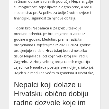
većinom dolaze iz ruralnih područja
Nepala
, gdje
su mogućnosti zapošljavanja ograničene, a rad u
inozemstvu pruža priliku za bolje životne uvjete i
financijsku sigurnost za njihove obitelji.
Točan broj
Nepalaca
u
Zagrebu
teško je
precizno odrediti, jer broj migranata varira iz
godine u godinu. Međutim, prema različitim
procjenama i izvještajima iz 2023. i 2024. godine,
procjenjuje se da u
Hrvatskoj
boravi nekoliko
tisuća
Nepalaca
, od kojih velik broj živi i radi u
Zagrebu
. A zbog velikog broja radnih migracija
zajednica
Nepalaca
postaje sve vidljivija, iako još
uvijek nije među najvećim migrantima u
Hrvatskoj
.
Nepalci koji dolaze u
Hrvatsku obično dobiju
radne dozvole koje im