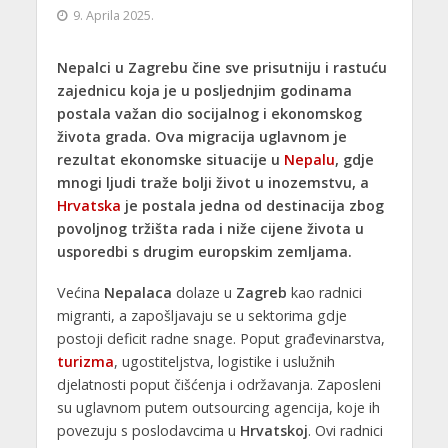
9. Aprila 2025.
Nepalci u Zagrebu čine sve prisutniju i rastuću
zajednicu koja je u posljednjim godinama
postala važan dio socijalnog i ekonomskog
života grada. Ova migracija uglavnom je
rezultat ekonomske situacije u
Nepalu
, gdje
mnogi ljudi traže bolji život u inozemstvu, a
Hrvatska
je postala jedna od destinacija zbog
povoljnog tržišta rada i niže cijene života u
usporedbi s drugim europskim zemljama.
Većina
Nepalaca
dolaze u
Zagreb
kao radnici
migranti, a zapošljavaju se u sektorima gdje
postoji deficit radne snage. Poput građevinarstva,
turizma
, ugostiteljstva, logistike i uslužnih
djelatnosti poput čišćenja i održavanja. Zaposleni
su uglavnom putem outsourcing agencija, koje ih
povezuju s poslodavcima u
Hrvatskoj
. Ovi radnici