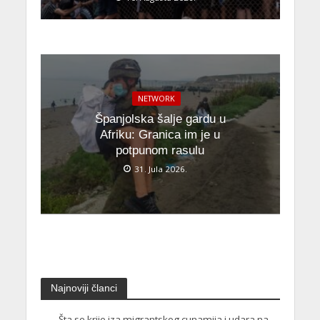
NETWORK
Španjolska šalje gardu u
Afriku: Granica im je u
potpunom rasulu
31. Jula 2026.
Najnoviji članci
Šta se krije iza migrantskog cunamija i udara na