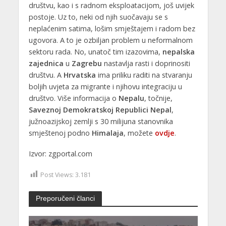
društvu, kao i s radnom eksploatacijom, još uvijek
postoje. Uz to, neki od njih suočavaju se s
neplaćenim satima, lošim smještajem i radom bez
ugovora. A to je ozbiljan problem u neformalnom
sektoru rada. No, unatoč tim izazovima,
nepalska
zajednica
u
Zagrebu
nastavlja rasti i doprinositi
društvu. A
Hrvatska
ima priliku raditi na stvaranju
boljih uvjeta za migrante i njihovu integraciju u
društvo. Više informacija o
Nepalu
, točnije,
Saveznoj Demokratskoj Republici Nepal
,
južnoazijskoj zemlji s 30 milijuna stanovnika
smještenoj podno
Himalaja
, možete
ovdje
.
Izvor: zgportal.com
Post Views:
3.181
Preporučeni članci