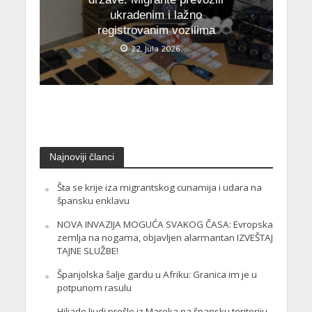
ukradenim i lažno
registrovanim vozilima
22. Jula 2026.
Najnoviji članci
Šta se krije iza migrantskog cunamija i udara na
špansku enklavu
NOVA INVAZIJA MOGUĆA SVAKOG ČASA: Evropska
zemlja na nogama, objavljen alarmantan IZVEŠTAJ
TAJNE SLUŽBE!
Španjolska šalje gardu u Afriku: Granica im je u
potpunom rasulu
Hiljade ljudi prešlo iz Maroka na špansku teritoriju,