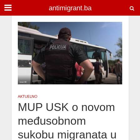
antimigrant.ba
AKTUELNO
MUP USK o novom
međusobnom
sukobu migranata u