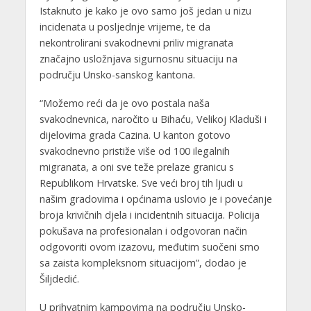
Istaknuto je kako je ovo samo još jedan u nizu
incidenata u posljednje vrijeme, te da
nekontrolirani svakodnevni priliv migranata
značajno usložnjava sigurnosnu situaciju na
području Unsko-sanskog kantona.
“Možemo reći da je ovo postala naša
svakodnevnica, naročito u Bihaću, Velikoj Kladuši i
dijelovima grada Cazina. U kanton gotovo
svakodnevno pristiže više od 100 ilegalnih
migranata, a oni sve teže prelaze granicu s
Republikom Hrvatske. Sve veći broj tih ljudi u
našim gradovima i općinama uslovio je i povećanje
broja krivičnih djela i incidentnih situacija. Policija
pokušava na profesionalan i odgovoran način
odgovoriti ovom izazovu, međutim suočeni smo
sa zaista kompleksnom situacijom”, dodao je
Šiljdedić.
U prihvatnim kampovima na području Unsko-