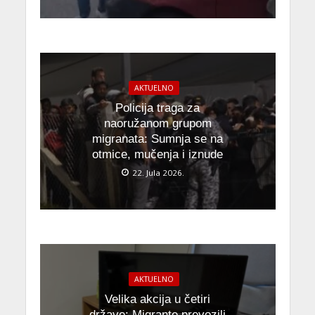
AKTUELNO
Policija traga za
naoružanom grupom
migranata: Sumnja se na
otmice, mučenja i iznude
22. Jula 2026.
AKTUELNO
Velika akcija u četiri
države: Migrante prevozili