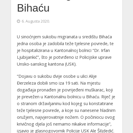
Bihaću
6. Augusta 2020.
U sinoćnjem sukobu migranata u središtu Bihaća
jedna osoba je zadobila teže tjelesne povrede, te
je hospitalizirana u Kantonalnoj bolnici “Dr. Irfan
Ljubijankić”, što je potvrđeno iz Policijske uprave
Unsko-sanskog kantona (USK).
“Dojavu o sukobu dvije osobe u ulici Alije
Đerzeleza dobili smo iza 19 sati. Na mjestu
događaja pronađen je povrijeđeni muškarac, koji
je prevežen u Kantonalnu bolnicu u Bihaću. Riječ je
o stranom državljaninu kod kojeg su konstatirane
teže tjelesne povrede, a koje su nanesene hladnim
oružjem, najvjerovatnije nožem. O počiniocu ovog
krivičnog djela još nemamo nikakve informacije”,
izjavio je glasnogovornik Policije USK Ale Šiljdedić.