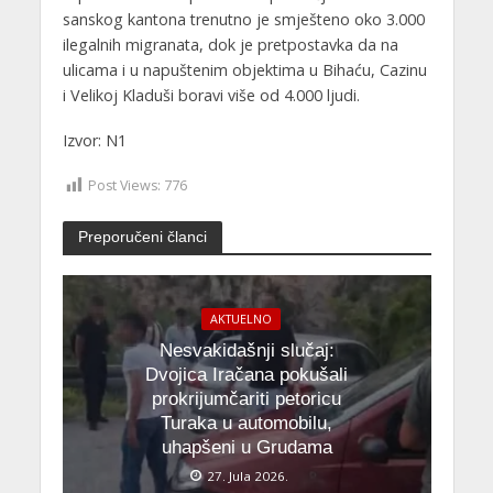
sanskog kantona trenutno je smješteno oko 3.000
ilegalnih migranata, dok je pretpostavka da na
ulicama i u napuštenim objektima u Bihaću, Cazinu
i Velikoj Kladuši boravi više od 4.000 ljudi.
Izvor: N1
Post Views:
776
Preporučeni članci
AKTUELNO
Nesvakidašnji slučaj:
Dvojica Iračana pokušali
prokrijumčariti petoricu
Turaka u automobilu,
uhapšeni u Grudama
27. Jula 2026.