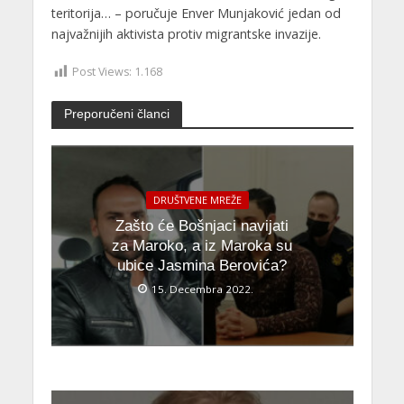
teritorija… – poručuje Enver Munjaković jedan od
najvažnijih aktivista protiv migrantske invazije.
Post Views:
1.168
Preporučeni članci
DRUŠTVENE MREŽE
Zašto će Bošnjaci navijati
za Maroko, a iz Maroka su
ubice Jasmina Berovića?
15. Decembra 2022.