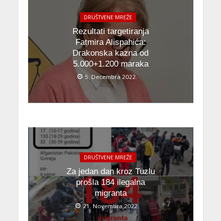
DRUŠTVENE MREŽE
Rezultati targetiranja
Fatmira Alispahića:
Drakonska kazna od
5.000+1.200 maraka
5. Decembra 2022.
DRUŠTVENE MREŽE
Za jedan dan kroz Tuzlu
prošla 184 ilegalna
migranta
21. Novembra 2022.