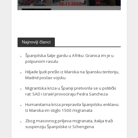
Najnoviji članci
Španjolska šalje gardu u Afriku: Granica im je u
potpunom rasulu
Hiljade ljudi prešlo iz Maroka na špansku teritoriju,
Madrid poslao vojsku
Migrantska kriza u Španiji pretvorila se u politički
rat: SAD i Izrael provociraju Pedra Sancheza
Humanitarna kriza prepravila španjolsku enklavu:
Iz Maroka im stiglo 1500 migranata
Zbog masovnog priljeva migranata, Italija traži
suspenziju Španjolske iz Schengena