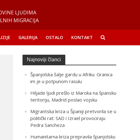
OVINE LJUDIMA
LNIH MIGRACIJA
UZIJE
GALERIJA
OSTALO
KONTAKT
Najnoviji članci
Španjolska šalje gardu u Afriku: Granica
im je u potpunom rasulu
Hiljade ljudi prešlo iz Maroka na špansku
teritoriju, Madrid poslao vojsku
Migrantska kriza u Španiji pretvorila se u
politički rat: SAD i Izrael provociraju
Pedra Sancheza
Humanitarna kriza prepravila španjolsku