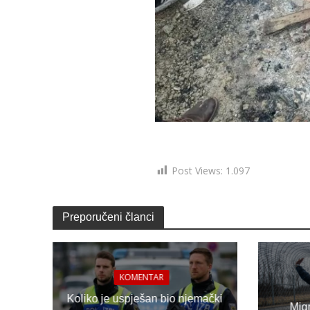
Post Views:
1.097
Preporučeni članci
KOMENTAR
Koliko je uspješan bio njemački
Migr