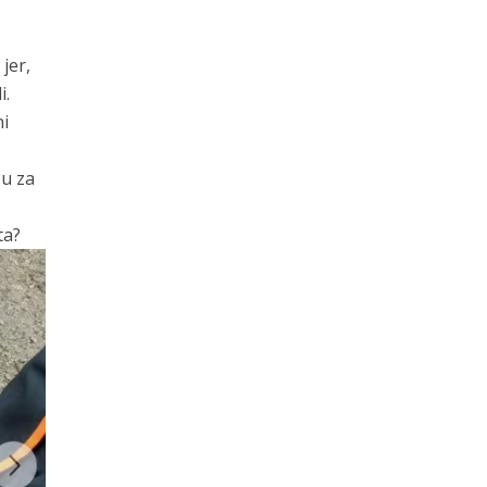
jer,
i.
ni
su za
ta?