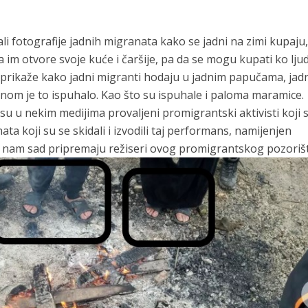
li fotografije jadnih migranata kako se jadni na zimi kupaju, 
 im otvore svoje kuće i čaršije, pa da se mogu kupati ko ljud
e prikaže kako jadni migranti hodaju u jadnim papučama, jad
dnom je to ispuhalo. Kao što su ispuhale i paloma maramice.
 su u nekim medijima provaljeni promigrantski aktivisti koji 
ta koji su se skidali i izvodili taj performans, namijenjen
i nam sad pripremaju režiseri ovog promigrantskog pozoriš