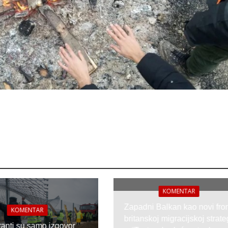
KOMENTAR
Zapadni Balkan kao novi fron
KOMENTAR
britanskoj migracijskoj strateg
anti su samo izgovor