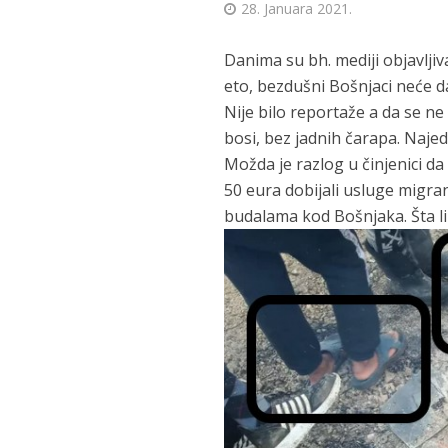
28. Januara 2021.
Danima su bh. mediji objavljiva
eto, bezdušni Bošnjaci neće da
Nije bilo reportaže a da se n
bosi, bez jadnih čarapa. Naje
Možda je razlog u činjenici da
50 eura dobijali usluge migrana
budalama kod Bošnjaka. Šta l