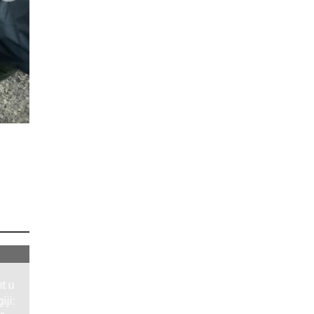
t u
iji: